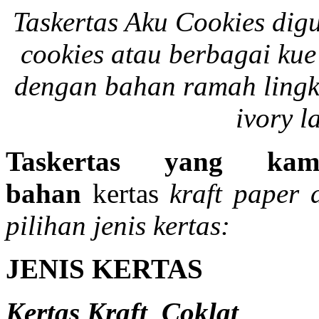
Taskertas Aku Cookies dig
cookies atau berbagai ku
dengan bahan ramah ling
ivory l
Taskertas yang kam
bahan
kertas
kraft paper 
pilihan jenis kertas:
JENIS KERTAS
Kertas Kraft Coklat