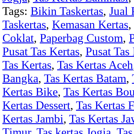
Tags:
Bikin Taskertas
,
Jual
Taskertas
,
Kemasan Kertas
Coklat
,
Paperbag Custom
,
Pusat Tas Kertas
,
Pusat Tas
Tas Kertas
,
Tas Kertas Aceh
Bangka
,
Tas Kertas Batam
,
Kertas Bike
,
Tas Kertas Bou
Kertas Dessert
,
Tas Kertas 
Kertas Jambi
,
Tas Kertas J
Timur
,
Tas kertas Jogja
,
Tas