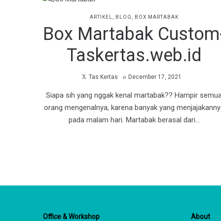
PAPER
PAPER
POSTED
ARTIKEL
BLOG
BOX MARTABAK
IN
Box Martabak Custom
Taskertas.web.id
BAG
BAG
by
Posted
Tas Kertas
December 17, 2021
on
Siapa sih yang nggak kenal martabak?? Hampir semu
orang mengenalnya, karena banyak yang menjajakanny
pada malam hari. Martabak berasal dari…
Office & Workshop
About