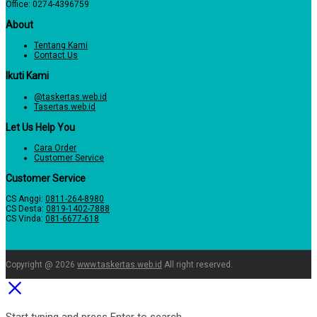
Office: 0274-4396759
About
Tentang Kami
Contact Us
Ikuti Kami
@taskertas.web.id
Tasertas.web.id
Let Us Help You
Cara Order
Customer Service
Customer Service
CS Anggi:
0811-264-8980
CS Desta:
0819-1402-7888
CS Vinda:
081-6677-618
Copyright @ 2026
www.taskertas.web.id
All right reserved.
Start typing and press Enter to search