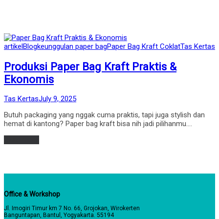
Posted
artikel
Blog
keunggulan paper bag
Paper Bag Kraft Coklat
Tas Kertas
in
Produksi Paper Bag Kraft Praktis &
Ekonomis
by
Posted
Tas Kertas
July 9, 2025
on
Butuh packaging yang nggak cuma praktis, tapi juga stylish dan
hemat di kantong? Paper bag kraft bisa nih jadi pilihanmu.…
Read more
Office & Workshop
Jl. Imogiri Timur km 7 No. 66, Grojokan, Wirokerten
Banguntapan, Bantul, Yogyakarta. 55194