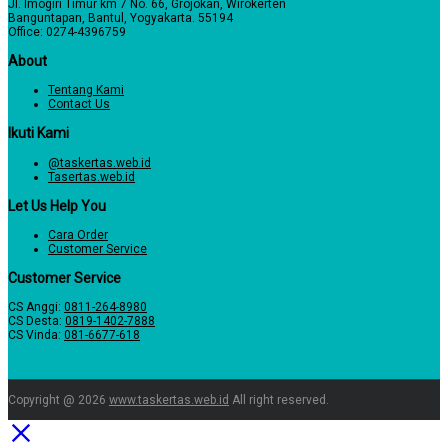
Jl. Imogiri Timur km 7 No. 66, Grojokan, Wirokerten
Banguntapan, Bantul, Yogyakarta. 55194
Office: 0274-4396759
About
Tentang Kami
Contact Us
Ikuti Kami
@taskertas.web.id
Tasertas.web.id
Let Us Help You
Cara Order
Customer Service
Customer Service
CS Anggi:
0811-264-8980
CS Desta:
0819-1402-7888
CS Vinda:
081-6677-618
Copyright @ 2026
www.taskertas.web.id
All right reserved.