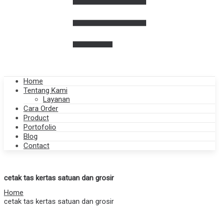
Home
Tentang Kami
Layanan
Cara Order
Product
Portofolio
Blog
Contact
cetak tas kertas satuan dan grosir
Home
cetak tas kertas satuan dan grosir