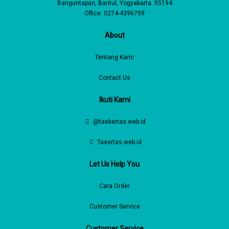
Banguntapan, Bantul, Yogyakarta. 55194
Office: 0274-4396759
About
Tentang Kami
Contact Us
Ikuti Kami
@taskertas.web.id
Tasertas.web.id
Let Us Help You
Cara Order
Customer Service
Customer Service