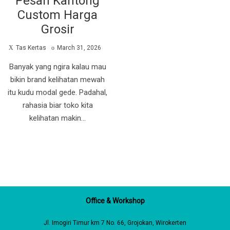
Pesan Kantong
Custom Harga
Grosir
by
Posted
Tas Kertas
March 31, 2026
on
Banyak yang ngira kalau mau
bikin brand kelihatan mewah
itu kudu modal gede. Padahal,
rahasia biar toko kita
kelihatan makin…
Office & Workshop
Jl. Imogiri Timur km 7 No. 66, Grojokan, Wirokerten