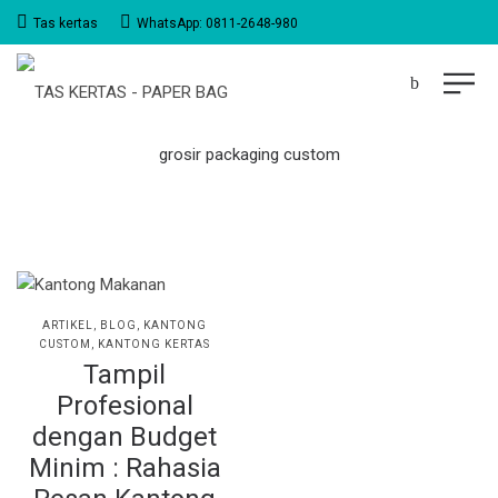
Tas kertas
WhatsApp: 0811-2648-980
grosir packaging custom
POSTED
ARTIKEL
BLOG
KANTONG
IN
CUSTOM
KANTONG KERTAS
Tampil
Profesional
dengan Budget
Minim : Rahasia