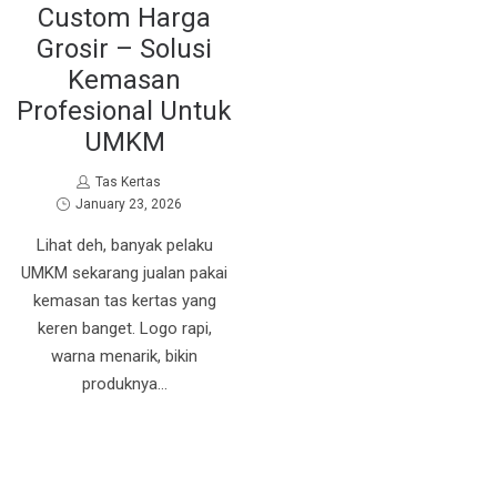
Custom Harga
Grosir – Solusi
Kemasan
Profesional Untuk
UMKM
by
Tas Kertas
Posted
January 23, 2026
on
Lihat deh, banyak pelaku
UMKM sekarang jualan pakai
kemasan tas kertas yang
keren banget. Logo rapi,
warna menarik, bikin
produknya…