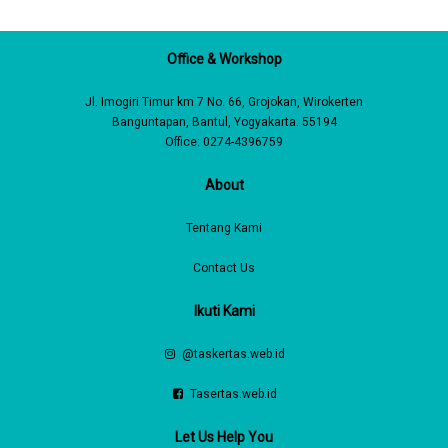
Office & Workshop
Jl. Imogiri Timur km 7 No. 66, Grojokan, Wirokerten
Banguntapan, Bantul, Yogyakarta. 55194
Office: 0274-4396759
About
Tentang Kami
Contact Us
Ikuti Kami
@taskertas.web.id
Tasertas.web.id
Let Us Help You