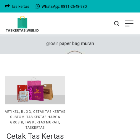
Tas kertas
WhatsApp: 0811-2648-980
grosir paper bag murah
POSTED
ARTIKEL
BLOG
CETAK TAS KERTAS
IN
CUSTOM
TAS KERTAS HARGA
GROSIR
TAS KERTAS MURAH
TASKERTAS
Cetak Tas Kertas