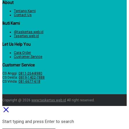
About
Tentang Kami
Contact Us
Ikuti Kami
@taskertas.web.id
Tasertas.web.id
Let Us Help You
Cara Order
Customer Service
Customer Service
CS Anggi:
0811-264-8980
CS Desta:
0819-1402-7888
CS Vinda:
081-6677-618
Copyright @ 2026
www.taskertas.web.id
All right reserved.
Start typing and press Enter to search