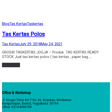
Posted
Blog
Tas Kertas
Taskertas
in
Tas Kertas Polos
by
Posted
Tas Kertas
July 29, 2018
May 24, 2021
on
GROSIR TASKERTAS JOGJA – Produk TAS KERTAS READY
STOCK Jual tas kertas polos ( tas kertas , paper bag ,…
Read more
Office & Workshop
Jl. Imogiri Timur km 7 No. 66, Grojokan, Wirokerten
Banguntapan, Bantul, Yogyakarta. 55194
Office: 0274-4396759