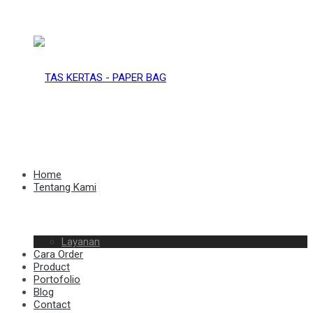
TAS
KERTAS
TAS
Home
Tentang Kami
–
Layanan
KERTAS
Cara Order
Product
Portofolio
Blog
Contact