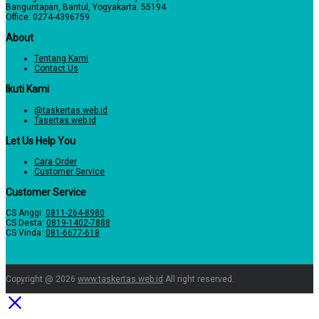
Banguntapan, Bantul, Yogyakarta. 55194
Office: 0274-4396759
About
Tentang Kami
Contact Us
Ikuti Kami
@taskertas.web.id
Tasertas.web.id
Let Us Help You
Cara Order
Customer Service
Customer Service
CS Anggi:
0811-264-8980
CS Desta:
0819-1402-7888
CS Vinda:
081-6677-618
Copyright @ 2026
www.taskertas.web.id
All right reserved.