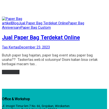
Posted
artikel
Blog
Jual Paper Bag Terdekat Online
Paper Bag
in
Anniversary
Paper Bag Custom
Jual Paper Bag Terdekat Online
by
Posted
Tas Kertas
December 23, 2023
on
Butuh paper bag hajatan, paper bag event atau paper bag
usaha?? Taskertas.web.id solusinya! Disini kalian bisa cetak
berbagai macam tas…
Read more
Office & Workshop
Jl. Imogiri Timur km 7 No. 66, Grojokan, Wirokerten