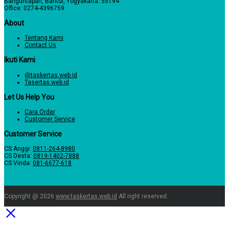
Banguntapan, Bantul, Yogyakarta. 55194
Office: 0274-4396759
About
Tentang Kami
Contact Us
Ikuti Kami
@taskertas.web.id
Tasertas.web.id
Let Us Help You
Cara Order
Customer Service
Customer Service
CS Anggi:
0811-264-8980
CS Desta:
0819-1402-7888
CS Vinda:
081-6677-618
Copyright @ 2026
www.taskertas.web.id
All right reserved.