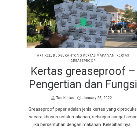
PAPER
PAPER
BAG
BAG
POSTED
ARTIKEL
BLOG
KANTONG KERTAS MAKANAN
KERTAS
IN
GREASEPROOF
Kertas greaseproof –
Pengertian dan Fungs
by
Posted
Tas Kertas
January 25, 2022
on
Greaseproof paper adalah jenis kertas yang diproduks
secara khusus untuk makanan, sehingga sangat ama
jika bersentuhan dengan makanan. Kelebihan nya…