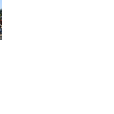
i
i
n