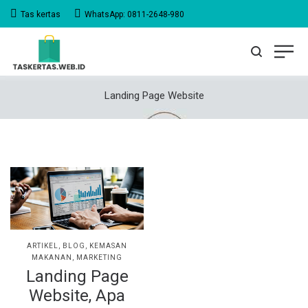
Tas kertas
WhatsApp: 0811-2648-980
Landing Page Website
POSTED
ARTIKEL
BLOG
KEMASAN
IN
MAKANAN
MARKETING
Landing Page
Website, Apa