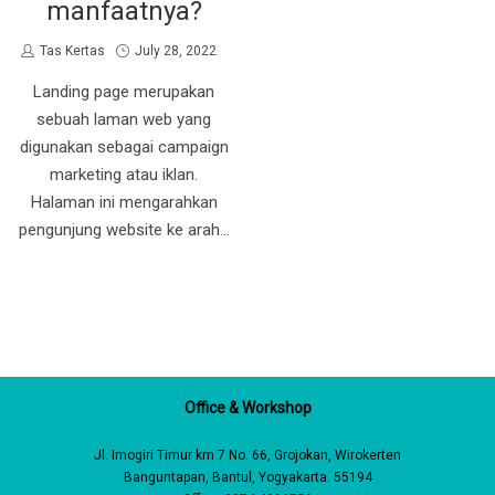
manfaatnya?
by
Posted
Tas Kertas
July 28, 2022
on
Landing page merupakan
sebuah laman web yang
digunakan sebagai campaign
marketing atau iklan.
Halaman ini mengarahkan
pengunjung website ke arah…
Office & Workshop
Jl. Imogiri Timur km 7 No. 66, Grojokan, Wirokerten
Banguntapan, Bantul, Yogyakarta. 55194