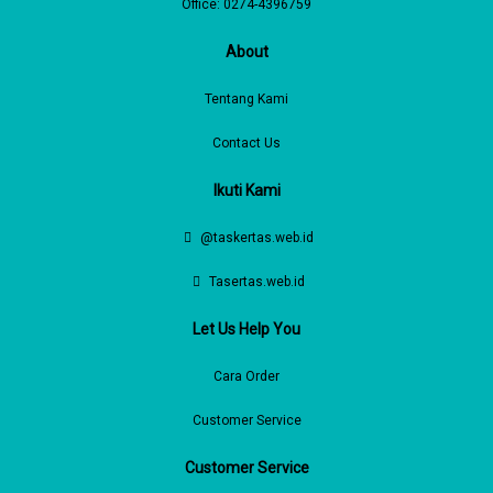
Office: 0274-4396759
About
Tentang Kami
Contact Us
Ikuti Kami
@taskertas.web.id
Tasertas.web.id
Let Us Help You
Cara Order
Customer Service
Customer Service