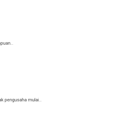
ampuan…
yak pengusaha mulai…