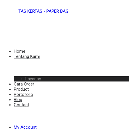
TAS
KERTAS
TAS
Home
Tentang Kami
–
Layanan
KERTAS
Cara Order
Product
Portofolio
Blog
Contact
PAPER
–
My Account