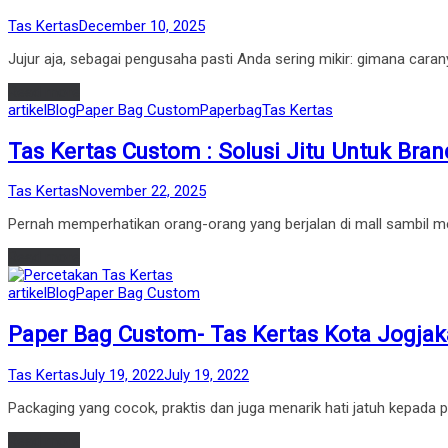
by
Posted
Tas Kertas
December 10, 2025
on
Jujur aja, sebagai pengusaha pasti Anda sering mikir: gimana cara
Read more
Posted
artikel
Blog
Paper Bag Custom
Paperbag
Tas Kertas
in
Tas Kertas Custom : Solusi Jitu Untuk Bran
by
Posted
Tas Kertas
November 22, 2025
on
Pernah memperhatikan orang-orang yang berjalan di mall sambil me
Read more
Posted
artikel
Blog
Paper Bag Custom
in
Paper Bag Custom- Tas Kertas Kota Jogjak
by
Posted
Tas Kertas
July 19, 2022
July 19, 2022
on
Packaging yang cocok, praktis dan juga menarik hati jatuh kepada 
Read more