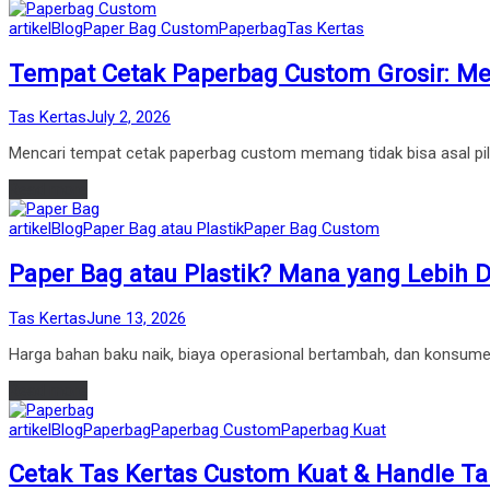
Posted
artikel
Blog
Paper Bag Custom
Paperbag
Tas Kertas
in
Tempat Cetak Paperbag Custom Grosir: Mel
by
Posted
Tas Kertas
July 2, 2026
on
Mencari tempat cetak paperbag custom memang tidak bisa asal pilih
Read more
Posted
artikel
Blog
Paper Bag atau Plastik
Paper Bag Custom
in
Paper Bag atau Plastik? Mana yang Lebih 
by
Posted
Tas Kertas
June 13, 2026
on
Harga bahan baku naik, biaya operasional bertambah, dan konsumen
Read more
Posted
artikel
Blog
Paperbag
Paperbag Custom
Paperbag Kuat
in
Cetak Tas Kertas Custom Kuat & Handle Ta