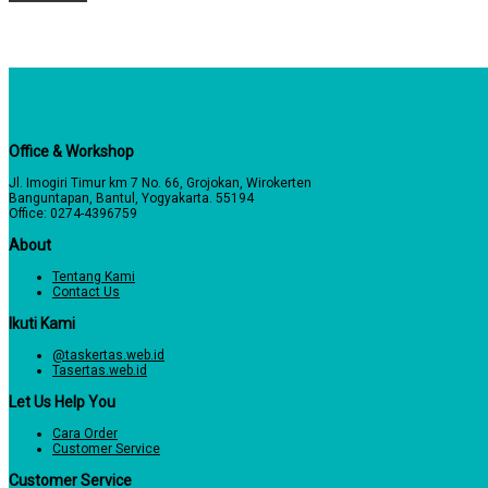
Office & Workshop
Jl. Imogiri Timur km 7 No. 66, Grojokan, Wirokerten
Banguntapan, Bantul, Yogyakarta. 55194
Office: 0274-4396759
About
Tentang Kami
Contact Us
Ikuti Kami
@taskertas.web.id
Tasertas.web.id
Let Us Help You
Cara Order
Customer Service
Customer Service