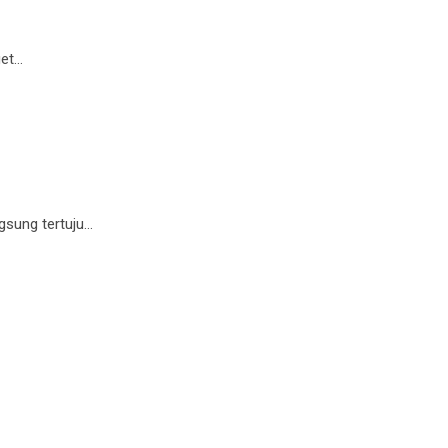
get…
gsung tertuju…