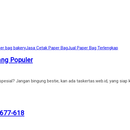
er bag bakery
Jasa Cetak Paper Bag
Jual Paper Bag Terlengkap
ang Populer
esial? Jangan bingung bestie, kan ada taskertas.web.id, yang siap
6677-618