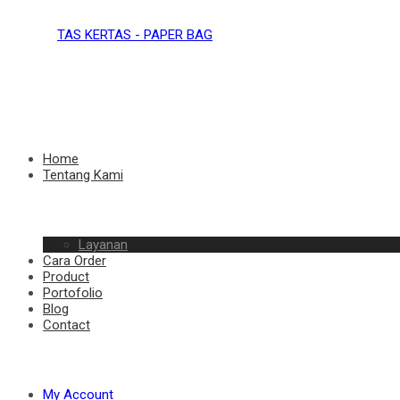
TAS
KERTAS
TAS
Home
Tentang Kami
–
Layanan
KERTAS
Cara Order
Product
Portofolio
Blog
Contact
PAPER
–
My Account