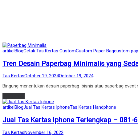
Posted
artikel
Blog
Cetak Tas Kertas Custom
Custom Paper Bag
custom pap
in
Tren Desain Paperbag Minimalis yang Sed
by
Posted
Tas Kertas
October 19, 2024
October 19, 2024
on
Bingung menentukan desain paperbag bisnis atau paperbag event sp
Read more
Posted
artikel
Blog
Jual Tas Kertas Iphone
Tas Kertas Handphone
in
Jual Tas Kertas Iphone Terlengkap – 081-
by
Posted
Tas Kertas
November 16, 2022
on