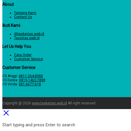
About
Tentang Kami
Contact Us
Ikuti Kami
@taskertas.web.id
Tasertas.web.id
Let Us Help You
Cara Order
Customer Service
Customer Service
CS Anggi:
0811-264-8980
CS Desta:
0819-1402-7888
CS Vinda:
081-6677-618
Copyright @ 2026
www.taskertas.web.id
All right reserved.
Start typing and press Enter to search