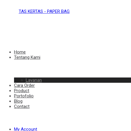
TAS
KERTAS
TAS
Home
Tentang Kami
–
Layanan
KERTAS
Cara Order
Product
Portofolio
Blog
Contact
PAPER
–
My Account