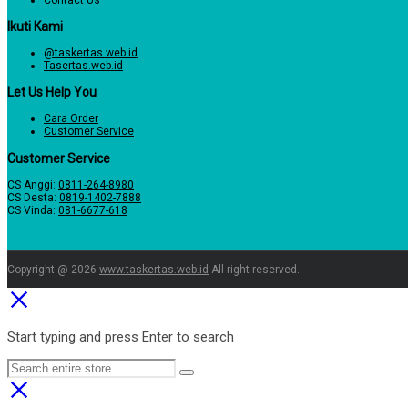
Contact Us
Ikuti Kami
@taskertas.web.id
Tasertas.web.id
Let Us Help You
Cara Order
Customer Service
Customer Service
CS Anggi:
0811-264-8980
CS Desta:
0819-1402-7888
CS Vinda:
081-6677-618
Copyright @ 2026
www.taskertas.web.id
All right reserved.
Start typing and press Enter to search