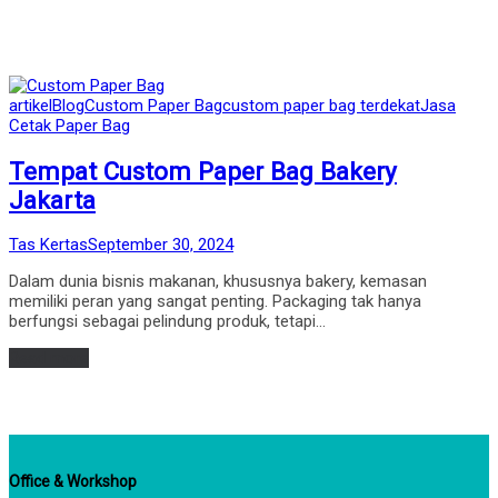
Posted
artikel
Blog
Custom Paper Bag
custom paper bag terdekat
Jasa
in
Cetak Paper Bag
Tempat Custom Paper Bag Bakery
Jakarta
by
Posted
Tas Kertas
September 30, 2024
on
Dalam dunia bisnis makanan, khususnya bakery, kemasan
memiliki peran yang sangat penting. Packaging tak hanya
berfungsi sebagai pelindung produk, tetapi…
Read more
Office & Workshop