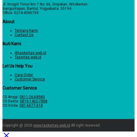
Jl. Imogiri Timur km 7 No. 66, Grojokan, Wirokerten
Banguntapan, Bantul, Yogyakarta. 55194
Office: 0274-4396759
About
Tentang Kami
Contact Us
Ikuti Kami
@taskertas.web.id
Tasertas.web.id
Let Us Help You
Cara Order
Customer Service
Customer Service
CS Anggi:
0811-264-8980
CS Desta:
0819-1402-7888
CS Vinda:
081-6677-618
Copyright @ 2026
www.taskertas.web.id
All right reserved.