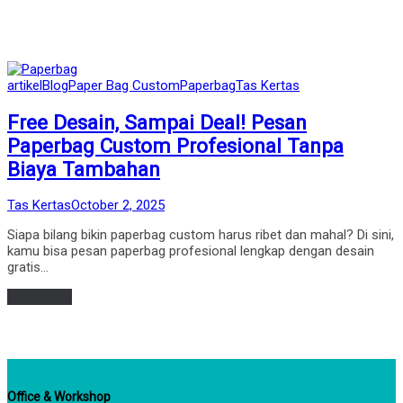
Posted
artikel
Blog
Paper Bag Custom
Paperbag
Tas Kertas
in
Free Desain, Sampai Deal! Pesan
Paperbag Custom Profesional Tanpa
Biaya Tambahan
by
Posted
Tas Kertas
October 2, 2025
on
Siapa bilang bikin paperbag custom harus ribet dan mahal? Di sini,
kamu bisa pesan paperbag profesional lengkap dengan desain
gratis…
Read more
Office & Workshop