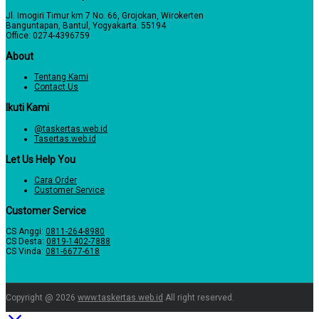
Jl. Imogiri Timur km 7 No. 66, Grojokan, Wirokerten
Banguntapan, Bantul, Yogyakarta. 55194
Office: 0274-4396759
About
Tentang Kami
Contact Us
Ikuti Kami
@taskertas.web.id
Tasertas.web.id
Let Us Help You
Cara Order
Customer Service
Customer Service
CS Anggi:
0811-264-8980
CS Desta:
0819-1402-7888
CS Vinda:
081-6677-618
Copyright @ 2026
www.taskertas.web.id
All right reserved.