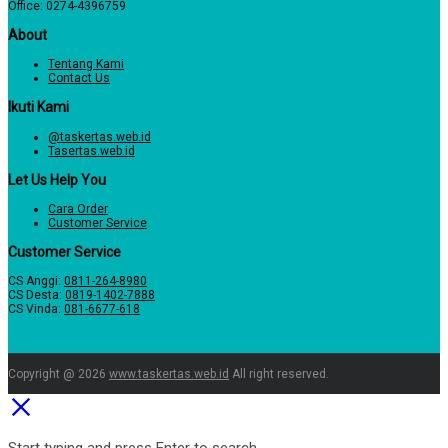
Office: 0274-4396759
About
Tentang Kami
Contact Us
Ikuti Kami
@taskertas.web.id
Tasertas.web.id
Let Us Help You
Cara Order
Customer Service
Customer Service
CS Anggi:
0811-264-8980
CS Desta:
0819-1402-7888
CS Vinda:
081-6677-618
Copyright @ 2026
www.taskertas.web.id
All right reserved.
Start typing and press Enter to search