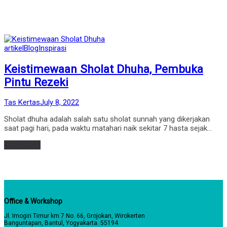
Posted
artikel
Blog
Inspirasi
in
Keistimewaan Sholat Dhuha, Pembuka
Pintu Rezeki
by
Posted
Tas Kertas
July 8, 2022
on
Sholat dhuha adalah salah satu sholat sunnah yang dikerjakan
saat pagi hari, pada waktu matahari naik sekitar 7 hasta sejak…
Read more
Office & Workshop
Jl. Imogiri Timur km 7 No. 66, Grojokan, Wirokerten
Banguntapan, Bantul, Yogyakarta. 55194