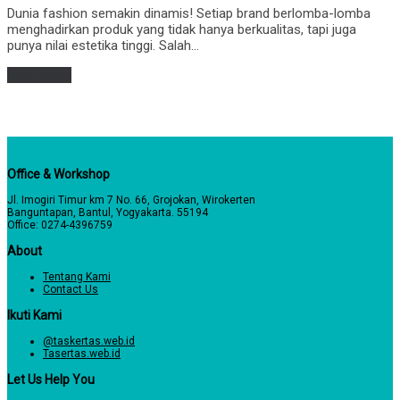
Dunia fashion semakin dinamis! Setiap brand berlomba-lomba
menghadirkan produk yang tidak hanya berkualitas, tapi juga
punya nilai estetika tinggi. Salah…
Read more
Office & Workshop
Jl. Imogiri Timur km 7 No. 66, Grojokan, Wirokerten
Banguntapan, Bantul, Yogyakarta. 55194
Office: 0274-4396759
About
Tentang Kami
Contact Us
Ikuti Kami
@taskertas.web.id
Tasertas.web.id
Let Us Help You