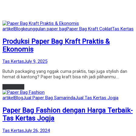
Posted
artikel
Blog
keunggulan paper bag
Paper Bag Kraft Coklat
Tas Kertas
in
Produksi Paper Bag Kraft Praktis &
Ekonomis
by
Posted
Tas Kertas
July 9, 2025
on
Butuh packaging yang nggak cuma praktis, tapi juga stylish dan
hemat di kantong? Paper bag kraft bisa nih jadi pilihanmu.…
Read more
Posted
artikel
Blog
Jual Paper Bag Samarinda
Jual Tas Kertas Jogja
in
Paper Bag Fashion dengan Harga Terbaik-
Tas Kertas Jogja
by
Posted
Tas Kertas
July 26, 2024
on