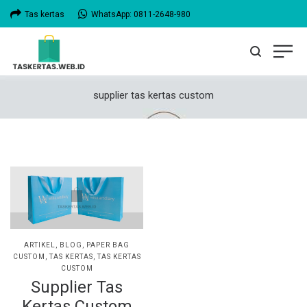
Tas kertas
WhatsApp: 0811-2648-980
supplier tas kertas custom
POSTED
ARTIKEL
BLOG
PAPER BAG
IN
CUSTOM
TAS KERTAS
TAS KERTAS
CUSTOM
Supplier Tas
Kertas Custom