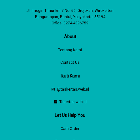
Jl. Imogiri Timur km 7 No. 66, Grojokan, Wirokerten
Banguntapan, Bantul, Yogyakarta. 55194
Office: 0274-4396759
About
Tentang Kami
Contact Us
Ikuti Kami
@taskertas.web.id
Tasertas.web.id
Let Us Help You
Cara Order