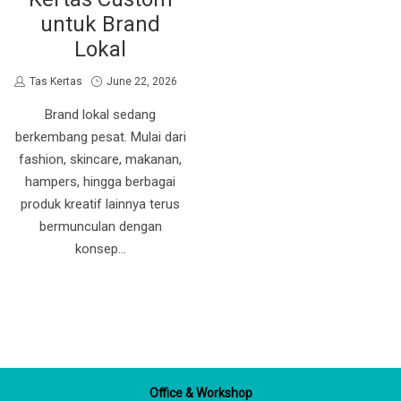
untuk Brand
Lokal
by
Posted
Tas Kertas
June 22, 2026
on
Brand lokal sedang
berkembang pesat. Mulai dari
fashion, skincare, makanan,
hampers, hingga berbagai
produk kreatif lainnya terus
bermunculan dengan
konsep…
Office & Workshop