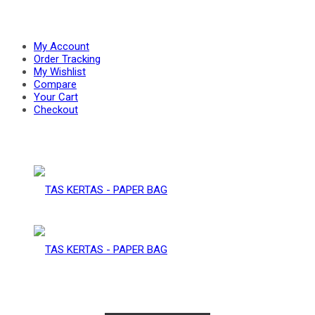
PAPER
–
My Account
Order Tracking
My Wishlist
Compare
BAG
Your Cart
PAPER
Checkout
BAG