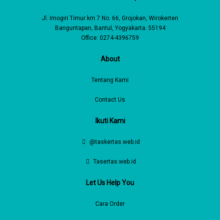
Jl. Imogiri Timur km 7 No. 66, Grojokan, Wirokerten
Banguntapan, Bantul, Yogyakarta. 55194
Office: 0274-4396759
About
Tentang Kami
Contact Us
Ikuti Kami
@taskertas.web.id
Tasertas.web.id
Let Us Help You
Cara Order