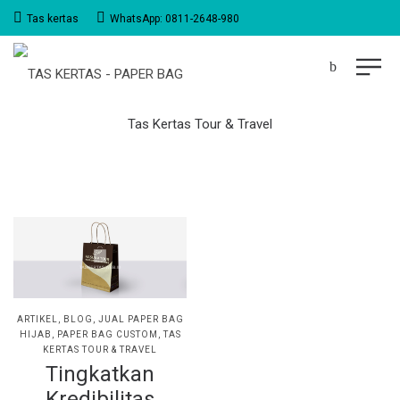
Tas kertas
WhatsApp: 0811-2648-980
Tas Kertas Tour & Travel
POSTED
ARTIKEL
BLOG
JUAL PAPER BAG
IN
HIJAB
PAPER BAG CUSTOM
TAS
KERTAS TOUR & TRAVEL
Tingkatkan
Kredibilitas