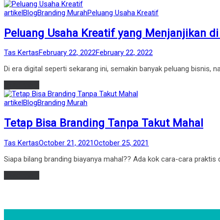
Posted
artikel
Blog
Branding Murah
Peluang Usaha Kreatif
in
Peluang Usaha Kreatif yang Menjanjikan di
by
Posted
Tas Kertas
February 22, 2022
February 22, 2022
on
Di era digital seperti sekarang ini, semakin banyak peluang bisni
Read more
Posted
artikel
Blog
Branding Murah
in
Tetap Bisa Branding Tanpa Takut Mahal
by
Posted
Tas Kertas
October 21, 2021
October 25, 2021
on
Siapa bilang branding biayanya mahal?? Ada kok cara-cara praktis
Read more