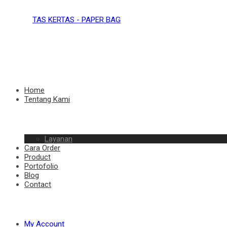
TAS
KERTAS
TAS
Home
Tentang Kami
–
Layanan
KERTAS
Cara Order
Product
Portofolio
Blog
Contact
PAPER
–
My Account