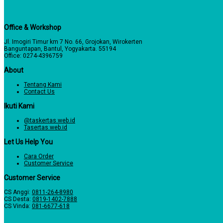
Office & Workshop
Jl. Imogiri Timur km 7 No. 66, Grojokan, Wirokerten
Banguntapan, Bantul, Yogyakarta. 55194
Office: 0274-4396759
About
Tentang Kami
Contact Us
Ikuti Kami
@taskertas.web.id
Tasertas.web.id
Let Us Help You
Cara Order
Customer Service
Customer Service
CS Anggi:
0811-264-8980
CS Desta:
0819-1402-7888
CS Vinda:
081-6677-618