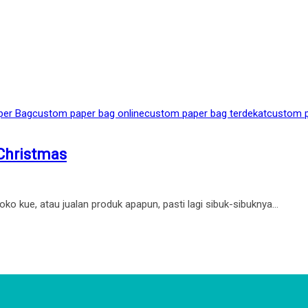
per Bag
custom paper bag online
custom paper bag terdekat
custom p
Christmas
o kue, atau jualan produk apapun, pasti lagi sibuk-sibuknya…