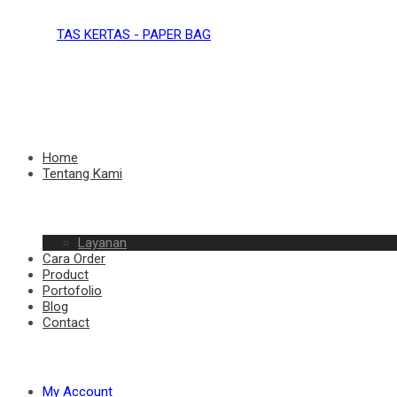
TAS
KERTAS
TAS
Home
Tentang Kami
–
Layanan
KERTAS
Cara Order
Product
Portofolio
Blog
Contact
PAPER
–
My Account