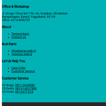
Office & Workshop
Jl. Imogiri Timur km 7 No. 66, Grojokan, Wirokerten
Banguntapan, Bantul, Yogyakarta. 55194
Office: 0274-4396759
About
Tentang Kami
Contact Us
Ikuti Kami
@taskertas.web.id
Tasertas.web.id
Let Us Help You
Cara Order
Customer Service
Customer Service
CS Anggi:
0811-264-8980
CS Desta:
0819-1402-7888
CS Vinda:
081-6677-618