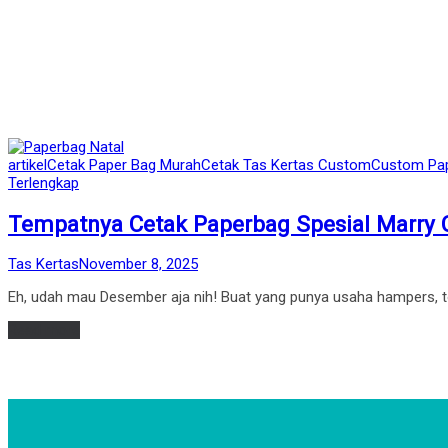
Posted
artikel
Cetak Paper Bag Murah
Cetak Tas Kertas Custom
Custom Pa
in
Terlengkap
Tempatnya Cetak Paperbag Spesial Marry 
by
Posted
Tas Kertas
November 8, 2025
on
Eh, udah mau Desember aja nih! Buat yang punya usaha hampers, tok
Read more