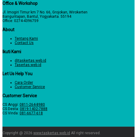
Office & Workshop
Jl. Imogiri Timur km 7 No. 66, Grojokan, Wirokerten
Banguntapan, Bantul, Yogyakarta. 55194
Office: 0274-4396759
About
Tentang Kami
Contact Us
Ikuti Kami
@taskertas.web.id
Tasertas.web.id
Let Us Help You
Cara Order
Customer Service
Customer Service
CS Anggi:
0811-264-8980
CS Desta:
0819-1402-7888
CS Vinda:
081-6677-618
Copyright @ 2026
www.taskertas.web.id
All right reserved.