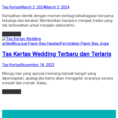
by
Posted
Tas Kertas
March 2, 2024
March 2, 2024
on
Ramadhan identik dengan momen berbagi kebahagiaan bersama
keluarga dan kerabat. Memberikan hampers menjadi tradisi yang
tak terlewatkan untuk menjalin silaturahmi…
Read more
Posted
artikel
Blog
Jual Paper Bag Hajatan
Percetakan Paper Bag Jogja
in
Tas Kertas Wedding Terbaru dan Terlaris
by
Posted
Tas Kertas
November 18, 2023
on
Menuju hari yang special memang banyak banget yang
dipersiapkan, apalagi jika kamu akan menggelar acaranya secara
mewah dan meriah. Kalau…
Read more