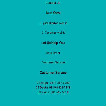
Contact Us
Ikuti Kami
@taskertas.web.id
Tasertas.web.id
Let Us Help You
Cara Order
Customer Service
Customer Service
CS Anggi:
0811-264-8980
CS Desta:
0819-1402-7888
CS Vinda:
081-6677-618