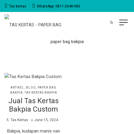
Tas kertas
WhatsApp: 0811-2648-980
paper bag bakpia
POSTED
ARTIKEL
BLOG
PAPER BAG
IN
BAKPIA
TAS KERTAS BAKPIA
Jual Tas Kertas
Bakpia Custom
by
Posted
Tas Kertas
June 15, 2024
on
Bakpia, kudapan manis nan