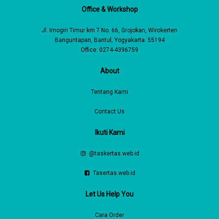
Office & Workshop
Jl. Imogiri Timur km 7 No. 66, Grojokan, Wirokerten
Banguntapan, Bantul, Yogyakarta. 55194
Office: 0274-4396759
About
Tentang Kami
Contact Us
Ikuti Kami
@taskertas.web.id
Tasertas.web.id
Let Us Help You
Cara Order