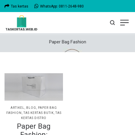
Tas kertas
WhatsApp: 0811-2648-980
Paper Bag Fashion
POSTED
ARTIKEL
BLOG
PAPER BAG
IN
FASHION
TAS KERTAS BUTIK
TAS
KERTAS DISTRO
Paper Bag
Fashion: