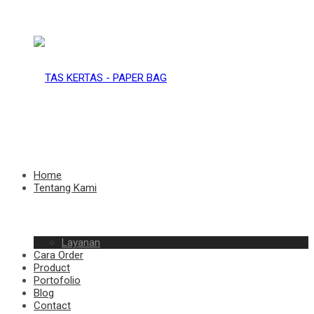
TAS
KERTAS
TAS
Home
Tentang Kami
–
Layanan
KERTAS
Cara Order
Product
Portofolio
Blog
Contact