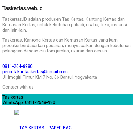
Taskertas.web.id
Taskertas.ID adalah produsen Tas Kertas, Kantong Kertas dan
Kemasan Kertas, untuk kebutuhan pribadi, usaha, toko, instansi
dan lain-lain.
Taskertas, Kantong Kertas dan Kemasan Kertas yang kami
produksi berdasarkan pesanan, menyesuaikan dengan kebutuhan
pelanggan dengan custom jumlah, ukuran dan desain.
0811-264-8980
percetakantaskertas@gmail.com
Jl. Imogiri Timur KM 7 No. 66 Bantul, Yogyakarta
Contact with us
Tas kertas
WhatsApp: 0811-2648-980