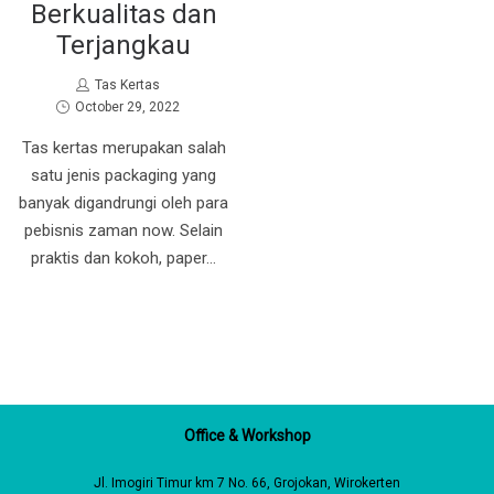
Berkualitas dan
Terjangkau
by
Tas Kertas
Posted
October 29, 2022
on
Tas kertas merupakan salah
satu jenis packaging yang
banyak digandrungi oleh para
pebisnis zaman now. Selain
praktis dan kokoh, paper…
Office & Workshop
Jl. Imogiri Timur km 7 No. 66, Grojokan, Wirokerten