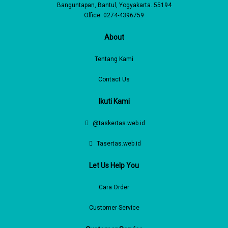
Banguntapan, Bantul, Yogyakarta. 55194
Office: 0274-4396759
About
Tentang Kami
Contact Us
Ikuti Kami
@taskertas.web.id
Tasertas.web.id
Let Us Help You
Cara Order
Customer Service