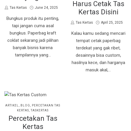
Harus Cetak Tas
by
Posted
Tas Kertas
June 24, 2025
Kertas Disini
on
Bungkus produk itu penting,
by
Posted
Tas Kertas
April 25, 2025
tapi jangan cuma asal
on
bungkus. Paperbag kraft
Kalau kamu sedang mencari
coklat sekarang jadi pilihan
tempat cetak paperbag
banyak bisnis karena
terdekat yang gak ribet,
tampilannya yang…
desainnya bisa custom,
hasilnya kece, dan harganya
masuk akal,…
POSTED
ARTIKEL
BLOG
PERCETAKAN TAS
IN
KERTAS
TASKERTAS
Percetakan Tas
Kertas