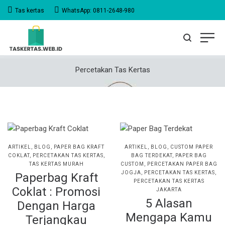
Tas kertas
WhatsApp: 0811-2648-980
Percetakan Tas Kertas
POSTED
POSTED
ARTIKEL
BLOG
PAPER BAG KRAFT
ARTIKEL
BLOG
CUSTOM PAPER
IN
IN
COKLAT
PERCETAKAN TAS KERTAS
BAG TERDEKAT
PAPER BAG
TAS KERTAS MURAH
CUSTOM
PERCETAKAN PAPER BAG
JOGJA
PERCETAKAN TAS KERTAS
Paperbag Kraft
PERCETAKAN TAS KERTAS
Coklat : Promosi
JAKARTA
5 Alasan
Dengan Harga
Mengapa Kamu
Terjangkau