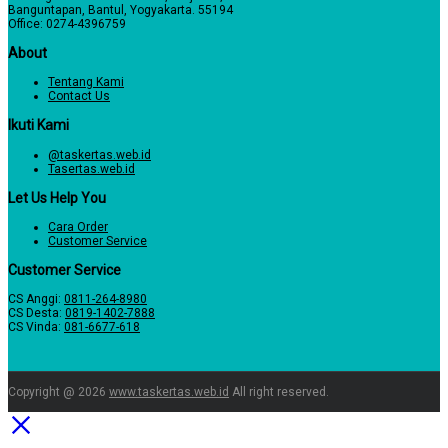
Banguntapan, Bantul, Yogyakarta. 55194
Office: 0274-4396759
About
Tentang Kami
Contact Us
Ikuti Kami
@taskertas.web.id
Tasertas.web.id
Let Us Help You
Cara Order
Customer Service
Customer Service
CS Anggi:
0811-264-8980
CS Desta:
0819-1402-7888
CS Vinda:
081-6677-618
Copyright @ 2026
www.taskertas.web.id
All right reserved.