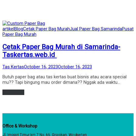
Posted
artikel
Blog
Cetak Paper Bag Murah
Jual Paper Bag Samarinda
Pusat
in
Paper Bag Murah
Cetak Paper Bag Murah di Samarinda-
Taskertas.web.id
by
Posted
Tas Kertas
October 16, 2023
October 16, 2023
on
Butuh paper bag atau tas kertas buat bisnis atau acara special
mu?? Tapi bingung mau order dimana?? Nggak ada waktu…
Read more
Office & Workshop
Jl. Imogiri Timur km 7 No. 66, Grojokan, Wirokerten