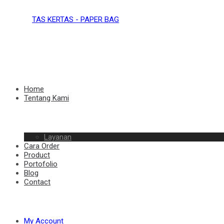
TAS
KERTAS
TAS
Home
Tentang Kami
–
Layanan
KERTAS
Cara Order
Product
Portofolio
Blog
Contact
PAPER
–
My Account