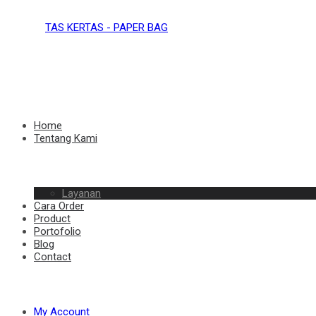
TAS
KERTAS
TAS
Home
Tentang Kami
–
Layanan
KERTAS
Cara Order
Product
Portofolio
Blog
Contact
PAPER
–
My Account