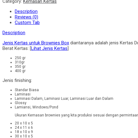
Category:
Kemasan Kertas
Description
Reviews (0)
Custom Tab
Description
Jenis Kertas untuk Brownies Box
diantaranya adalah jenis Kertas D
Berat Kertas: [
Lihat Jenis Kertas
]
250 gr
310gr
350 gr
400 gr
Jenis finishing:
Standar Biasa
Laminasi
Laminasi Dalam, Laminasi Luar, Laminasi Luar dan Dalam
Glossy
Lamiansi, Windows/Pond
Ukuran Kemasan brownies yang kita produksi sesuai dengan permintaan
20 x 10 x 5
24 x 11 x 6
18 x 10 x 9
30 x 10 x 5