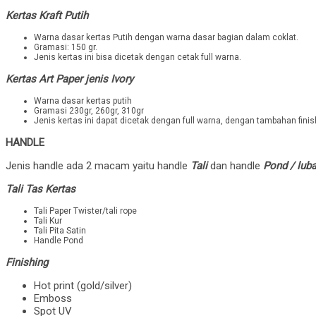
Kertas Kraft Putih
Warna dasar kertas Putih dengan warna dasar bagian dalam coklat.
Gramasi: 150 gr.
Jenis kertas ini bisa dicetak dengan cetak full warna.
Kertas Art Paper jenis Ivory
Warna dasar kertas putih
Gramasi 230gr, 260gr, 310gr
Jenis kertas ini dapat dicetak dengan full warna, dengan tambahan fini
HANDLE
Jenis handle ada 2 macam yaitu handle
Tali
dan handle
Pond / lub
Tali Tas Kertas
Tali Paper Twister/tali rope
Tali Kur
Tali Pita Satin
Handle Pond
Finishing
Hot print (gold/silver)
Emboss
Spot UV