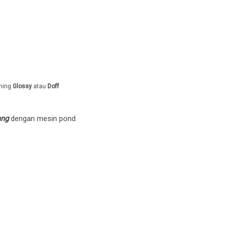
shing
Glossy
atau
Doff
ang
dengan mesin pond