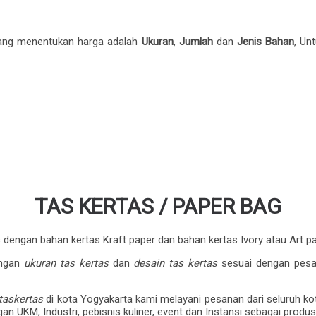
 yang menentukan harga adalah
Ukuran
,
Jumlah
dan
Jenis Bahan
, Un
TAS KERTAS / PAPER BAG
engan bahan kertas Kraft paper dan bahan kertas Ivory atau Art p
engan
ukuran tas kertas
dan
desain tas kertas
sesuai dengan pesa
taskertas
di kota Yogyakarta kami melayani pesanan dari seluruh kota
an UKM, Industri, pebisnis kuliner, event dan Instansi sebagai prod