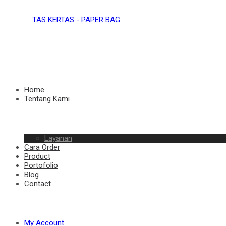
TAS
KERTAS
TAS
Home
Tentang Kami
–
Layanan
KERTAS
Cara Order
Product
Portofolio
Blog
Contact
PAPER
–
My Account