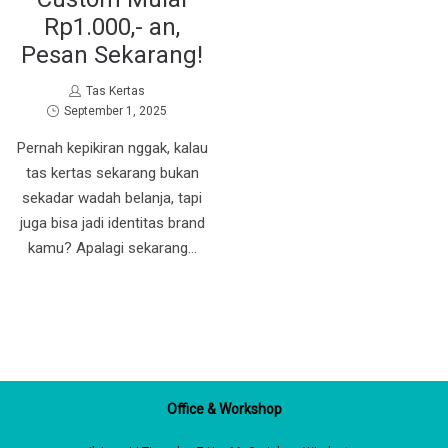
Rp1.000,- an,
Pesan Sekarang!
by
Tas Kertas
Posted
September 1, 2025
on
Pernah kepikiran nggak, kalau
tas kertas sekarang bukan
sekadar wadah belanja, tapi
juga bisa jadi identitas brand
kamu? Apalagi sekarang…
Office & Workshop