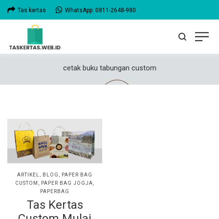
Tas kertas
WhatsApp: 0811-2648-980
cetak buku tabungan custom
POSTED
ARTIKEL
BLOG
PAPER BAG
IN
CUSTOM
PAPER BAG JOGJA
PAPERBAG
Tas Kertas
Custom Mulai