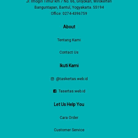
Jl. Imogiri Timur km 7 No. 66, Grojokan, Wirokerten
Banguntapan, Bantul, Yogyakarta. 55194
Office: 0274-4396759
About
Tentang Kami
Contact Us
Ikuti Kami
@taskertas.web.id
Tasertas.web.id
Let Us Help You
Cara Order
Customer Service