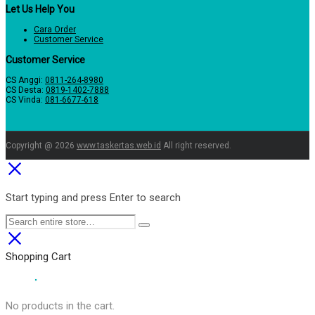
Let Us Help You
Cara Order
Customer Service
Customer Service
CS Anggi:
0811-264-8980
CS Desta:
0819-1402-7888
CS Vinda:
081-6677-618
Copyright @ 2026
www.taskertas.web.id
All right reserved.
Start typing and press Enter to search
Shopping Cart
No products in the cart.