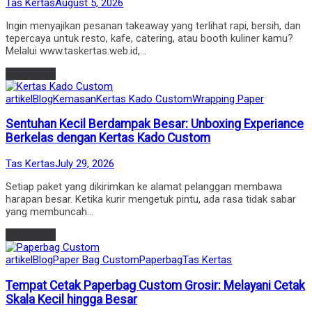
by
Posted
Tas Kertas
August 5, 2026
on
Ingin menyajikan pesanan takeaway yang terlihat rapi, bersih, dan
tepercaya untuk resto, kafe, catering, atau booth kuliner kamu?
Melalui www.taskertas.web.id,…
Read more
Posted
artikel
Blog
Kemasan
Kertas Kado Custom
Wrapping Paper
in
Sentuhan Kecil Berdampak Besar: Unboxing Experiance
Berkelas dengan Kertas Kado Custom
by
Posted
Tas Kertas
July 29, 2026
on
Setiap paket yang dikirimkan ke alamat pelanggan membawa
harapan besar. Ketika kurir mengetuk pintu, ada rasa tidak sabar
yang membuncah…
Read more
Posted
artikel
Blog
Paper Bag Custom
Paperbag
Tas Kertas
in
Tempat Cetak Paperbag Custom Grosir: Melayani Cetak
Skala Kecil hingga Besar