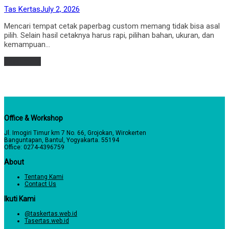
by
Posted
Tas Kertas
July 2, 2026
on
Mencari tempat cetak paperbag custom memang tidak bisa asal
pilih. Selain hasil cetaknya harus rapi, pilihan bahan, ukuran, dan
kemampuan…
Read more
Office & Workshop
Jl. Imogiri Timur km 7 No. 66, Grojokan, Wirokerten
Banguntapan, Bantul, Yogyakarta. 55194
Office: 0274-4396759
About
Tentang Kami
Contact Us
Ikuti Kami
@taskertas.web.id
Tasertas.web.id