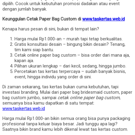
dipilih. Cocok untuk kebutuhan promosi dadakan atau event
dengan jumlah banyak.
Keunggulan Cetak Paper Bag Custom di
www.taskertas.web.id
Kenapa harus pesan di sini, bukan di tempat lain?
Harga mulai Rp1.000-an – murah tapi tetap berkualitas.
Gratis konsultasi desain – bingung bikin desain? Tenang,
tim kami siap bantu.
Cetak online paper bag custom – bisa order dari mana aja,
kapan aja.
Pilihan ukuran lengkap – dari kecil, sedang, hingga jumbo.
Percetakan tas kertas terpercaya – sudah banyak bisnis,
event, hingga individu yang order di sini.
Di zaman sekarang, tas kertas bukan cuma kebutuhan, tapi
investasi branding. Mulai dari paper bag bridesmaid custom, paper
bag custom jumbo, sampai
cetak online paper bag custom
,
semuanya bisa kamu dapatkan di satu tempat:
www.taskertas.web.id
Harga mulai Rp1.000-an bikin semua orang bisa punya packaging
profesional tanpa keluar biaya besar. Jadi tunggu apa lagi?
Saatnya bikin brand kamu lebih dikenal lewat tas kertas custom.