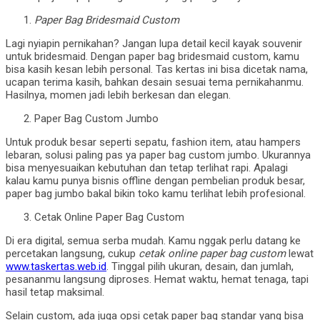
Paper Bag Bridesmaid Custom
Lagi nyiapin pernikahan? Jangan lupa detail kecil kayak souvenir
untuk bridesmaid. Dengan paper bag bridesmaid custom, kamu
bisa kasih kesan lebih personal. Tas kertas ini bisa dicetak nama,
ucapan terima kasih, bahkan desain sesuai tema pernikahanmu.
Hasilnya, momen jadi lebih berkesan dan elegan.
Paper Bag Custom Jumbo
Untuk produk besar seperti sepatu, fashion item, atau hampers
lebaran, solusi paling pas ya paper bag custom jumbo. Ukurannya
bisa menyesuaikan kebutuhan dan tetap terlihat rapi. Apalagi
kalau kamu punya bisnis offline dengan pembelian produk besar,
paper bag jumbo bakal bikin toko kamu terlihat lebih profesional.
Cetak Online Paper Bag Custom
Di era digital, semua serba mudah. Kamu nggak perlu datang ke
percetakan langsung, cukup
cetak online paper bag custom
lewat
www.taskertas.web.id
. Tinggal pilih ukuran, desain, dan jumlah,
pesananmu langsung diproses. Hemat waktu, hemat tenaga, tapi
hasil tetap maksimal.
Selain custom, ada juga opsi cetak paper bag standar yang bisa