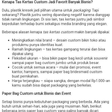
Kenapa Tas Kertas Custom Jadi Favorit Banyak Bisnis?
Dulu, plastik kresek jadi pilihan utama untuk
packaging
. Tapi
sekarang? Plastik justru sering dipandang negatif karena dianggap
tidak ramah lingkungan. Di sisi lain, tas kertas justru jadi simbol
kepedulian terhadap bumi sekaligus media branding yang elegan.
Beberapa alasan kenapa
tas kertas custom
makin banyak dipakai:
Meningkatkan nilai brand – desain custom bikin toko atau
produkmu punya identitas kuat.
Ramah lingkungan – tas kertas gampang terurai dan bisa
dipakai ulang.
Fleksibel ukuran – bisa bikin paper bag kecil untuk souvenir
sampai paper bag custom jumbo untuk produk besar.
Cocok untuk semua acara – mulai dari promosi, event
kantor, hampers, sampai paper bag bridesmaid custom
buat pernikahan.
Harga terjangkau – siapa sangka, dengan modal Rp1.000-an
kamu sudah bisa dapat packaging yang berkelas.
Paper Bag Custom untuk Bisnis dan Event
Setiap bisnis punya kebutuhan packaging yang berbeda. Ada yang
butuh untuk sehari-hari, ada juga yang musiman. Nah, berikut
beberapa jenis paper bag custom yang paling banyak dicari: