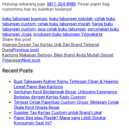
Hubungi sekarang juga:
0811-264-8980
. Pesan paper bag
custommu hari ini, buktikan bedanya!
buku tabungan koperasi
,
buku tabungan sekolah
,
cetak buku
tabungan custom
,
cetak buku tabungan murah
,
harga buku
tabungan custom
,
jasa cetak buku tabungan
,
percetakan buku
tabungan Jogja
,
produsen buku tabungan Yogyakarta
Share this post
Post
Insprasi Desain Tas Kertas Unik Dari Brand Terkenal
Dunia
Previous post
navigation
Kantong Makanan Berlogo, Bikin Brand Anda Mudah Diingat
Pelanggan
Next post
Recent Posts
Buat Takeaway Kuliner Kamu Terkesan Clean & Higienis
Lewat Paper Bag Kantong
Sentuhan Kecil Berdampak Besar: Unboxing Experiance
Berkelas dengan Kertas Kado Custom
Tempat Cetak Paperbag Custom Grosir: Melayani Cetak
Skala Kecil hingga Besar
Supplier Tas Kertas Custom untuk Brand Lokal
Paper Bag atau Plastik? Mana yang Lebih Disukai
Konsumen Saat Ini?