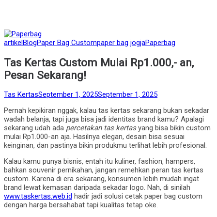
Posted
artikel
Blog
Paper Bag Custom
paper bag jogja
Paperbag
in
Tas Kertas Custom Mulai Rp1.000,- an,
Pesan Sekarang!
by
Posted
Tas Kertas
September 1, 2025
September 1, 2025
on
Pernah kepikiran nggak, kalau tas kertas sekarang bukan sekadar
wadah belanja, tapi juga bisa jadi identitas brand kamu? Apalagi
sekarang udah ada
percetakan tas kertas
yang bisa bikin custom
mulai Rp1.000-an aja. Hasilnya elegan, desain bisa sesuai
keinginan, dan pastinya bikin produkmu terlihat lebih profesional.
Kalau kamu punya bisnis, entah itu kuliner, fashion, hampers,
bahkan souvenir pernikahan, jangan remehkan peran tas kertas
custom. Karena di era sekarang, konsumen lebih mudah ingat
brand lewat kemasan daripada sekadar logo. Nah, di sinilah
www.taskertas.web.id
hadir jadi solusi cetak paper bag custom
dengan harga bersahabat tapi kualitas tetap oke.