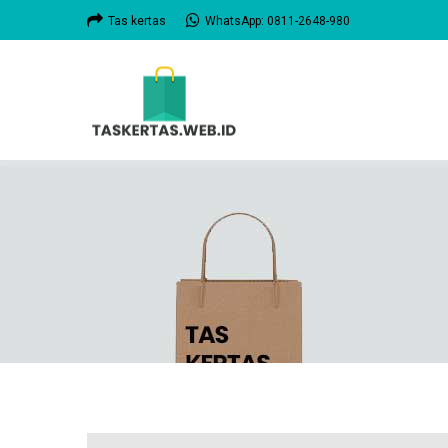
Tas kertas
WhatsApp: 0811-2648-980
TAS
TAS
KERTAS
KERTAS
–
–