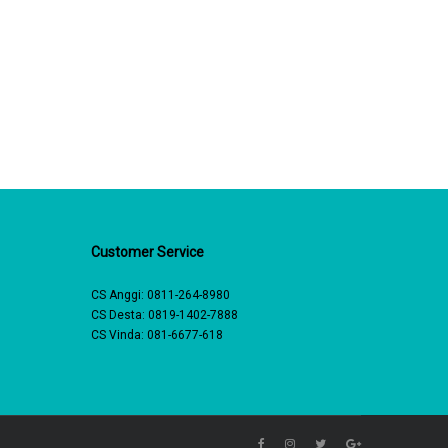
Customer Service
CS Anggi:
0811-264-8980
CS Desta:
0819-1402-7888
CS Vinda:
081-6677-618