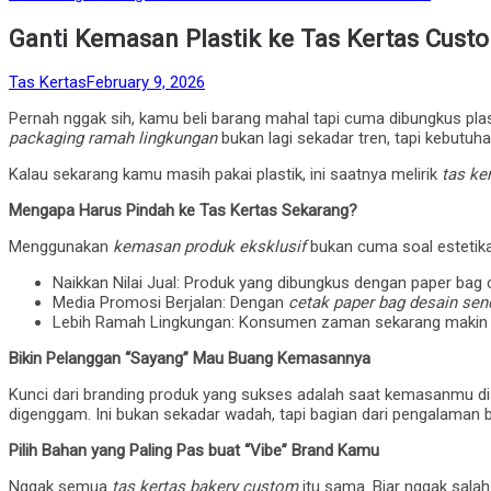
in
Ganti Kemasan Plastik ke Tas Kertas Cust
by
Posted
Tas Kertas
February 9, 2026
on
Pernah nggak sih, kamu beli barang mahal tapi cuma dibungkus plas
packaging ramah lingkungan
bukan lagi sekadar tren, tapi kebutuh
Kalau sekarang kamu masih pakai plastik, ini saatnya melirik
tas ke
Mengapa Harus Pindah ke Tas Kertas Sekarang?
Menggunakan
kemasan produk eksklusif
bukan cuma soal estetika
Naikkan Nilai Jual: Produk yang dibungkus dengan paper bag c
Media Promosi Berjalan: Dengan
cetak paper bag desain send
Lebih Ramah Lingkungan: Konsumen zaman sekarang makin ped
Bikin Pelanggan “Sayang” Mau Buang Kemasannya
Kunci dari branding produk yang sukses adalah saat kemasanmu d
digenggam. Ini bukan sekadar wadah, tapi bagian dari pengalaman 
Pilih Bahan yang Paling Pas buat “Vibe” Brand Kamu
Nggak semua
tas kertas bakery custom
itu sama. Biar nggak salah 