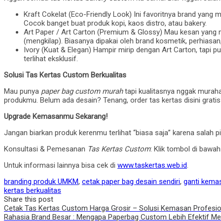
Kraft Cokelat (Eco-Friendly Look) Ini favoritnya brand yang 
Cocok banget buat produk kopi, kaos distro, atau bakery.
Art Paper / Art Carton (Premium & Glossy) Mau kesan yang m
(mengkilap). Biasanya dipakai oleh brand kosmetik, perhiasan
Ivory (Kuat & Elegan) Hampir mirip dengan Art Carton, tapi pu
terlihat eksklusif.
Solusi Tas Kertas Custom Berkualitas
Mau punya
paper bag custom murah
tapi kualitasnya nggak muraha
produkmu. Belum ada desain? Tenang, order tas kertas disini gratis
Upgrade Kemasanmu Sekarang!
Jangan biarkan produk kerenmu terlihat “biasa saja” karena salah p
Konsultasi & Pemesanan
Tas Kertas Custom
: Klik tombol di baw
Untuk informasi lainnya bisa cek di
www.taskertas.web.id
.
branding produk UMKM
,
cetak paper bag desain sendiri
,
ganti kemas
kertas berkualitas
Share this post
Post
Cetak Tas Kertas Custom Harga Grosir – Solusi Kemasan Profesi
Rahasia Brand Besar : Mengapa Paperbag Custom Lebih Efektif Men