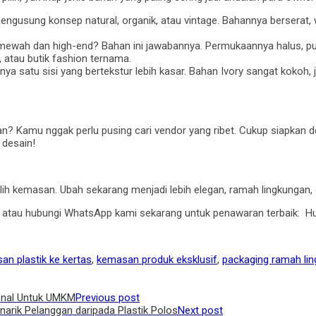
mengusung konsep natural, organik, atau vintage. Bahannya berserat, 
ewah dan high-end? Bahan ini jawabannya. Permukaannya halus, putih
, atau butik fashion ternama.
nya satu sisi yang bertekstur lebih kasar. Bahan Ivory sangat kokoh, 
n? Kamu nggak perlu pusing cari vendor yang ribet. Cukup siapkan d
 desain!
ilih kemasan. Ubah sekarang menjadi lebih elegan, ramah lingkungan,
ah atau hubungi WhatsApp kami sekarang untuk penawaran terbaik: H
an plastik ke kertas
,
kemasan produk eksklusif
,
packaging ramah li
onal Untuk UMKM
Previous post
arik Pelanggan daripada Plastik Polos
Next post