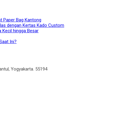
at Paper Bag Kantong
elas dengan Kertas Kado Custom
 Kecil hingga Besar
aat Ini?
antul, Yogyakarta. 55194