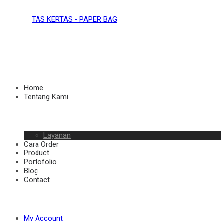
TAS
KERTAS
TAS
Home
Tentang Kami
–
Layanan
KERTAS
Cara Order
Product
Portofolio
Blog
Contact
PAPER
–
My Account