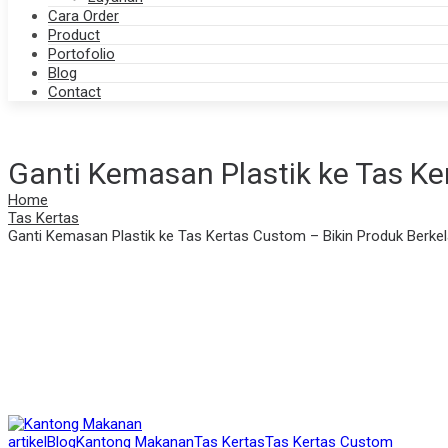
Cara Order
Product
Portofolio
Blog
Contact
Ganti Kemasan Plastik ke Tas Ke
Home
Tas Kertas
Ganti Kemasan Plastik ke Tas Kertas Custom – Bikin Produk Berke
Posted
artikel
Blog
Kantong Makanan
Tas Kertas
Tas Kertas Custom