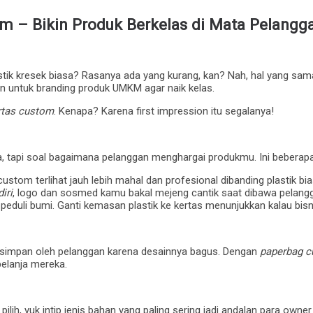
om – Bikin Produk Berkelas di Mata Pelangg
tik kresek biasa? Rasanya ada yang kurang, kan? Nah, hal yang sama
an untuk branding produk UMKM agar naik kelas.
rtas custom
. Kenapa? Karena first impression itu segalanya!
, tapi soal bagaimana pelanggan menghargai produkmu. Ini beberapa 
ustom terlihat jauh lebih mahal dan profesional dibanding plastik bia
iri
, logo dan sosmed kamu bakal mejeng cantik saat dibawa pelangga
uli bumi. Ganti kemasan plastik ke kertas menunjukkan kalau bisni
isimpan oleh pelanggan karena desainnya bagus. Dengan
paperbag 
belanja mereka.
pilih, yuk intip jenis bahan yang paling sering jadi andalan para owner