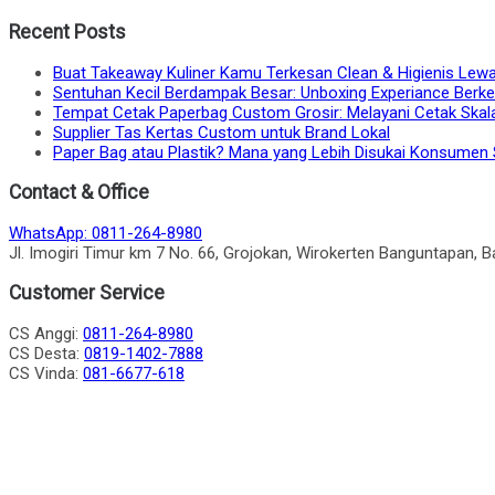
navigation
Recent Posts
Buat Takeaway Kuliner Kamu Terkesan Clean & Higienis Lew
Sentuhan Kecil Berdampak Besar: Unboxing Experiance Berk
Tempat Cetak Paperbag Custom Grosir: Melayani Cetak Skala
Supplier Tas Kertas Custom untuk Brand Lokal
Paper Bag atau Plastik? Mana yang Lebih Disukai Konsumen S
Contact & Office
WhatsApp: 0811-264-8980
Jl. Imogiri Timur km 7 No. 66, Grojokan, Wirokerten Banguntapan, B
Customer Service
CS Anggi:
0811-264-8980
CS Desta:
0819-1402-7888
CS Vinda:
081-6677-618