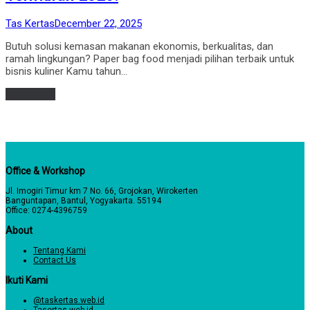
by
Posted
Tas Kertas
December 22, 2025
on
Butuh solusi kemasan makanan ekonomis, berkualitas, dan
ramah lingkungan? Paper bag food menjadi pilihan terbaik untuk
bisnis kuliner Kamu tahun…
Read more
Office & Workshop
Jl. Imogiri Timur km 7 No. 66, Grojokan, Wirokerten
Banguntapan, Bantul, Yogyakarta. 55194
Office: 0274-4396759
About
Tentang Kami
Contact Us
Ikuti Kami
@taskertas.web.id
Tasertas.web.id