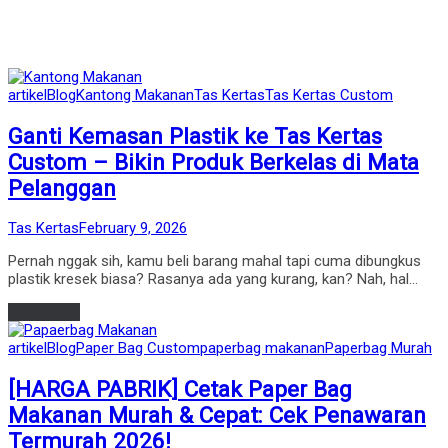
Posted
artikel
Blog
Kantong Makanan
Tas Kertas
Tas Kertas Custom
in
Ganti Kemasan Plastik ke Tas Kertas
Custom – Bikin Produk Berkelas di Mata
Pelanggan
by
Posted
Tas Kertas
February 9, 2026
on
Pernah nggak sih, kamu beli barang mahal tapi cuma dibungkus
plastik kresek biasa? Rasanya ada yang kurang, kan? Nah, hal…
Read more
Posted
artikel
Blog
Paper Bag Custom
paperbag makanan
Paperbag Murah
in
[HARGA PABRIK] Cetak Paper Bag
Makanan Murah & Cepat: Cek Penawaran
Termurah 2026!