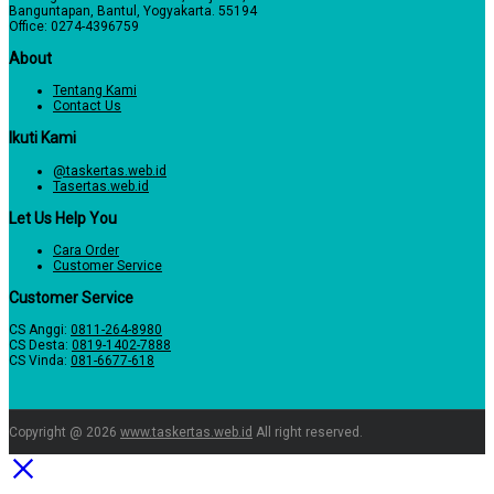
Banguntapan, Bantul, Yogyakarta. 55194
Office: 0274-4396759
About
Tentang Kami
Contact Us
Ikuti Kami
@taskertas.web.id
Tasertas.web.id
Let Us Help You
Cara Order
Customer Service
Customer Service
CS Anggi:
0811-264-8980
CS Desta:
0819-1402-7888
CS Vinda:
081-6677-618
Copyright @ 2026
www.taskertas.web.id
All right reserved.