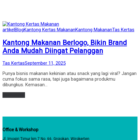
Posted
artikel
Blog
Kantong Kertas Makanan
Kantong Makanan
Tas Kertas
in
Kantong Makanan Berlogo, Bikin Brand
Anda Mudah Diingat Pelanggan
by
Posted
Tas Kertas
September 11, 2025
on
Punya bisnis makanan kekinian atau snack yang lagi viral? Jangan
cuma fokus sama rasa, tapi juga bagaimana produkmu
dibungkus. Kemasan…
Read more
Office & Workshop
Jl. Imogiri Timur km 7 No. 66, Grojokan, Wirokerten