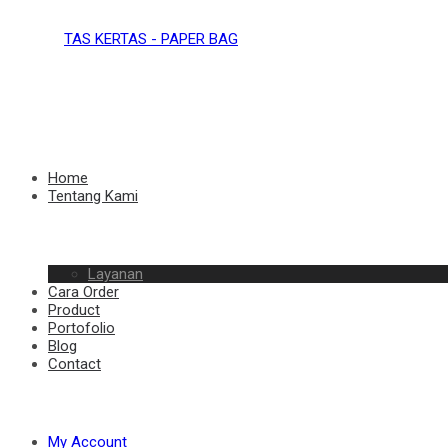
TAS
KERTAS
TAS
Home
Tentang Kami
–
Layanan
KERTAS
Cara Order
Product
Portofolio
Blog
Contact
PAPER
–
My Account