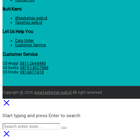
Contact Us
Ikuti Kami
@taskertas.web.id
Tasertas.web.id
Let Us Help You
Cara Order
Customer Service
Customer Service
CS Anggi:
0811-264-8980
CS Desta:
0819-1402-7888
CS Vinda:
081-6677-618
Copyright @ 2026
www.taskertas.web.id
All right reserved.
Start typing and press Enter to search