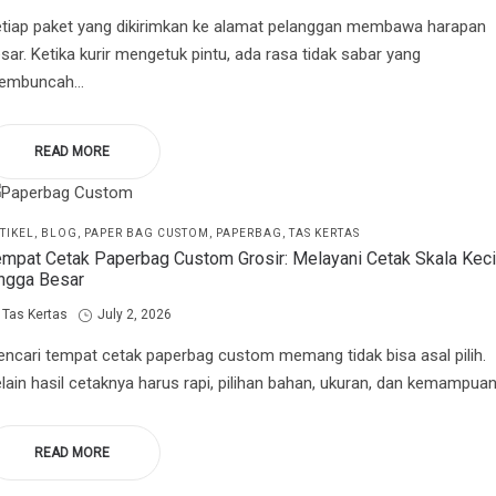
tiap paket yang dikirimkan ke alamat pelanggan membawa harapan
sar. Ketika kurir mengetuk pintu, ada rasa tidak sabar yang
embuncah…
READ MORE
STED
TIKEL
BLOG
PAPER BAG CUSTOM
PAPERBAG
TAS KERTAS
mpat Cetak Paperbag Custom Grosir: Melayani Cetak Skala Keci
ingga Besar
by
Posted
Tas Kertas
July 2, 2026
on
ncari tempat cetak paperbag custom memang tidak bisa asal pilih.
lain hasil cetaknya harus rapi, pilihan bahan, ukuran, dan kemampua
READ MORE