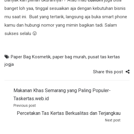
Banyak kan pilihan ukurannya?? Atau mau
custom
juga bisa
banget loh yaa, tinggal sesuaikan aja dengan kebutuhan bisnis
mu saat ini. Buat yang tertarik, langsung aja buka smart phone
kamu dan hubungi nomor yang mimin bagikan tadi. Salam
sukses selalu 😛
Paper Bag Kosmetik
,
paper bag murah
,
pusat tas kertas
jogja
Share this post
Post
Makanan Khas Semarang yang Paling Populer-
navigation
Taskertas.web.id
Previous post
Percetakan Tas Kertas Berkualitas dan Terjangkau
Next post