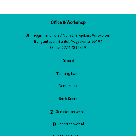
Office & Workshop
Jl. Imogiri Timur km 7 No. 66, Grojokan, Wirokerten
Banguntapan, Bantul, Yogyakarta. 55194
Office: 0274-4396759
About
Tentang Kami
Contact Us
Ikuti Kami
@taskertas.web.id
Tasertas.web.id