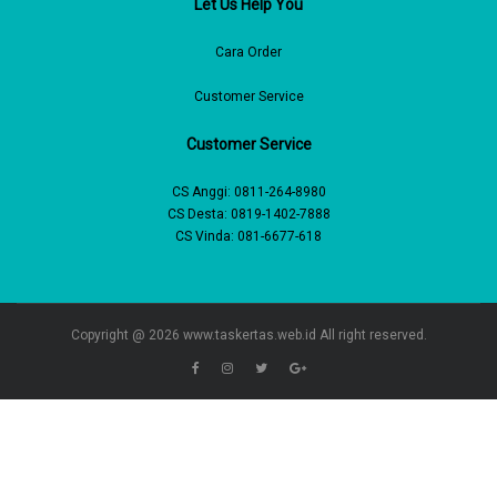
Let Us Help You
Cara Order
Customer Service
Customer Service
CS Anggi:
0811-264-8980
CS Desta:
0819-1402-7888
CS Vinda:
081-6677-618
Copyright @ 2026
www.taskertas.web.id
All right reserved.