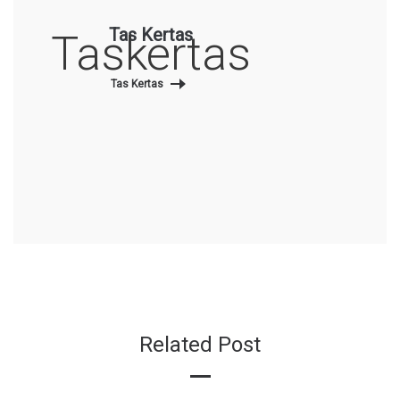
Tas Kertas
Taskertas
Tas Kertas
Related Post