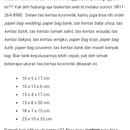
ini?? Yuk deh hubungi aja
taskertas.web.id
melalui nomor:
0811-
264-8980
. Selain tas kertas kosmetik, kamu juga bisa nih order
paper bag wedding, paper bag bank, tas kertas baby shop, tas
kertas batik, tas kertas rumah sakit, tas kertas wisuda, tas
kertas bakpia, tas kertas wingko, paper bag kopi, paper bag
kafe, paper bag souvenir, tas kertas bank
dan masih banyak
lagi. Biar tarik keputusannya lebih cepat, yuk deh simak
beberapa ukuran tas kertas kosmetik dibawah ini:
10 x 5 x 17 cm
10 x 13 x 6 cm
13 x 4 x 17 cm
15 x 8 x 20 cm
18 x 7 x 15 cm
25 x 10 x 35 cm