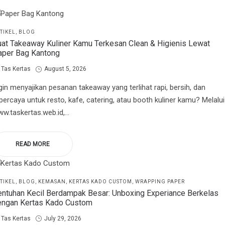
STED
TIKEL
BLOG
at Takeaway Kuliner Kamu Terkesan Clean & Higienis Lewat
aper Bag Kantong
by
Posted
Tas Kertas
August 5, 2026
on
gin menyajikan pesanan takeaway yang terlihat rapi, bersih, dan
percaya untuk resto, kafe, catering, atau booth kuliner kamu? Melalui
w.taskertas.web.id,…
READ MORE
STED
TIKEL
BLOG
KEMASAN
KERTAS KADO CUSTOM
WRAPPING PAPER
ntuhan Kecil Berdampak Besar: Unboxing Experiance Berkelas
engan Kertas Kado Custom
by
Posted
Tas Kertas
July 29, 2026
on