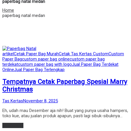
paperbag natal medan
Home
paperbag natal medan
Posted
artikel
Cetak Paper Bag Murah
Cetak Tas Kertas Custom
Custom
in
Paper Bag
custom paper bag online
custom paper bag
terdekat
custom paper bag with logo
Jual Paper Bag Terdekat
Online
Jual Paper Bag Terlengkap
Tempatnya Cetak Paperbag Spesial Marry
Christmas
by
Posted
Tas Kertas
November 8, 2025
on
Eh, udah mau Desember aja nih! Buat yang punya usaha hampers,
toko kue, atau jualan produk apapun, pasti lagi sibuk-sibuknya…
Read more