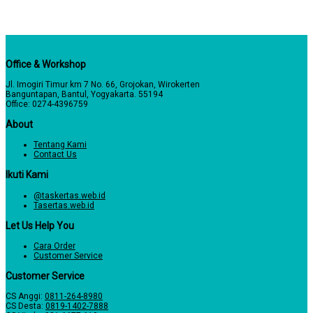
Office & Workshop
Jl. Imogiri Timur km 7 No. 66, Grojokan, Wirokerten
Banguntapan, Bantul, Yogyakarta. 55194
Office: 0274-4396759
About
Tentang Kami
Contact Us
Ikuti Kami
@taskertas.web.id
Tasertas.web.id
Let Us Help You
Cara Order
Customer Service
Customer Service
CS Anggi:
0811-264-8980
CS Desta:
0819-1402-7888