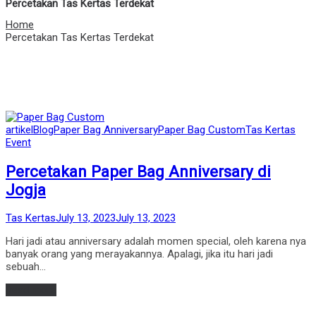
Percetakan Tas Kertas Terdekat
Home
Percetakan Tas Kertas Terdekat
Posted
artikel
Blog
Paper Bag Anniversary
Paper Bag Custom
Tas Kertas
in
Event
Percetakan Paper Bag Anniversary di
Jogja
by
Posted
Tas Kertas
July 13, 2023
July 13, 2023
on
Hari jadi atau anniversary adalah momen special, oleh karena nya
banyak orang yang merayakannya. Apalagi, jika itu hari jadi
sebuah…
Read more