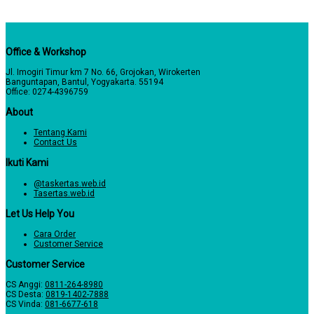
Office & Workshop
Jl. Imogiri Timur km 7 No. 66, Grojokan, Wirokerten
Banguntapan, Bantul, Yogyakarta. 55194
Office: 0274-4396759
About
Tentang Kami
Contact Us
Ikuti Kami
@taskertas.web.id
Tasertas.web.id
Let Us Help You
Cara Order
Customer Service
Customer Service
CS Anggi:
0811-264-8980
CS Desta:
0819-1402-7888
CS Vinda:
081-6677-618