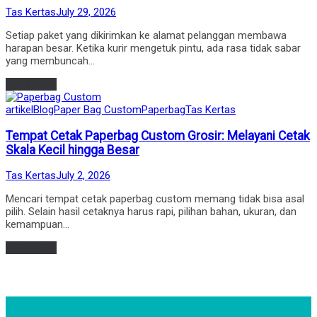
by
Posted
Tas Kertas
July 29, 2026
on
Setiap paket yang dikirimkan ke alamat pelanggan membawa
harapan besar. Ketika kurir mengetuk pintu, ada rasa tidak sabar
yang membuncah…
Read more
Posted
artikel
Blog
Paper Bag Custom
Paperbag
Tas Kertas
in
Tempat Cetak Paperbag Custom Grosir: Melayani Cetak
Skala Kecil hingga Besar
by
Posted
Tas Kertas
July 2, 2026
on
Mencari tempat cetak paperbag custom memang tidak bisa asal
pilih. Selain hasil cetaknya harus rapi, pilihan bahan, ukuran, dan
kemampuan…
Read more