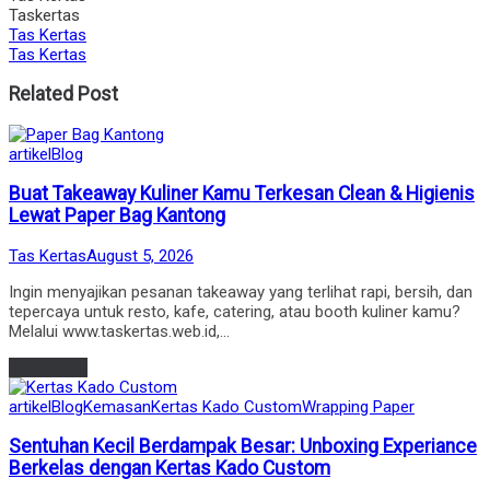
Taskertas
Tas Kertas
Tas Kertas
Related Post
Posted
artikel
Blog
in
Buat Takeaway Kuliner Kamu Terkesan Clean & Higienis
Lewat Paper Bag Kantong
by
Posted
Tas Kertas
August 5, 2026
on
Ingin menyajikan pesanan takeaway yang terlihat rapi, bersih, dan
tepercaya untuk resto, kafe, catering, atau booth kuliner kamu?
Melalui www.taskertas.web.id,…
Read more
Posted
artikel
Blog
Kemasan
Kertas Kado Custom
Wrapping Paper
in
Sentuhan Kecil Berdampak Besar: Unboxing Experiance
Berkelas dengan Kertas Kado Custom