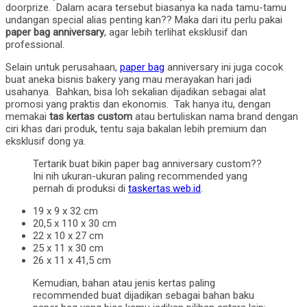
doorprize. Dalam acara tersebut biasanya ka nada tamu-tamu
undangan special alias penting kan?? Maka dari itu perlu pakai
paper bag anniversary
, agar lebih terlihat eksklusif dan
professional.
Selain untuk perusahaan,
paper bag
anniversary ini juga cocok
buat aneka bisnis bakery yang mau merayakan hari jadi
usahanya. Bahkan, bisa loh sekalian dijadikan sebagai alat
promosi yang praktis dan ekonomis. Tak hanya itu, dengan
memakai
tas kertas custom
atau bertuliskan nama brand dengan
ciri khas dari produk, tentu saja bakalan lebih premium dan
eksklusif dong ya.
Tertarik buat bikin paper bag anniversary custom??
Ini nih ukuran-ukuran paling recommended yang
pernah di produksi di
taskertas.web.id
.
19 x 9 x 32 cm
20,5 x 110 x 30 cm
22 x 10 x 27 cm
25 x 11 x 30 cm
26 x 11 x 41,5 cm
Kemudian, bahan atau jenis kertas paling
recommended buat dijadikan sebagai bahan baku