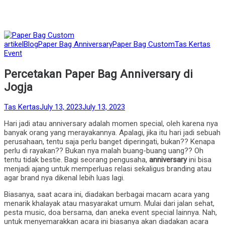
Posted
artikel
Blog
Paper Bag Anniversary
Paper Bag Custom
Tas Kertas
in
Event
Percetakan Paper Bag Anniversary di
Jogja
by
Posted
Tas Kertas
July 13, 2023
July 13, 2023
on
Hari jadi atau anniversary adalah momen special, oleh karena nya
banyak orang yang merayakannya. Apalagi, jika itu hari jadi sebuah
perusahaan, tentu saja perlu banget diperingati, bukan?? Kenapa
perlu di rayakan?? Bukan nya malah buang-buang uang?? Oh
tentu tidak bestie. Bagi seorang pengusaha,
anniversary
ini bisa
menjadi ajang untuk memperluas relasi sekaligus branding atau
agar brand nya dikenal lebih luas lagi.
Biasanya, saat acara ini, diadakan berbagai macam acara yang
menarik khalayak atau masyarakat umum. Mulai dari jalan sehat,
pesta music, doa bersama, dan aneka event special lainnya. Nah,
untuk menyemarakkan acara ini biasanya akan diadakan acara