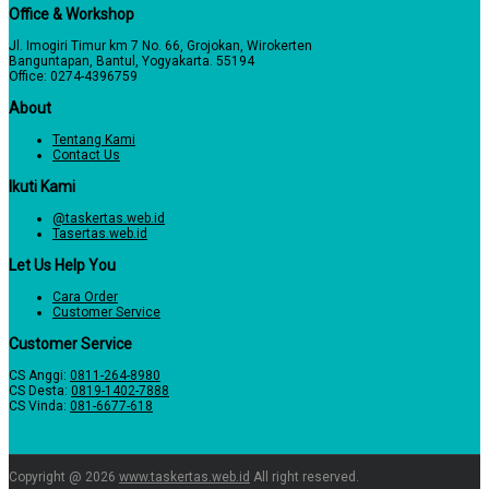
Office & Workshop
Jl. Imogiri Timur km 7 No. 66, Grojokan, Wirokerten
Banguntapan, Bantul, Yogyakarta. 55194
Office: 0274-4396759
About
Tentang Kami
Contact Us
Ikuti Kami
@taskertas.web.id
Tasertas.web.id
Let Us Help You
Cara Order
Customer Service
Customer Service
CS Anggi:
0811-264-8980
CS Desta:
0819-1402-7888
CS Vinda:
081-6677-618
Copyright @ 2026
www.taskertas.web.id
All right reserved.