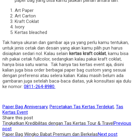
paper bag yang bisa kamu jadikan pilihan antara lain:
Art Paper
Art Carton
Kraft Coklat
Ivory
Kertas bleached
Tak hanya ukuran dan gambar aja ya yang perlu kamu tentukan,
untuk jenis cetak dan desain yang akan kamu pilih pun harus
disiapkan sedari nol. Kalau selain
kertas kraft coklat
, kamu bisa
nih pakai cetak fullcolor, sedangkan kalau pakai kraft coklat,
hanya bisa satu warna. Tak hanya tas kertas event aja, disini
kalian juga bisa order berbagai paper bag custom yang sesuai
dengan preferensi atau selera kalian. Kalau masih belum ada
gambaran juga setelah baca-baca diatas, yuk konsultasi aja dulu
ke nomor:
0811-264-8980.
Paper Bag Anniversary
,
Percetakan Tas Kertas Terdekat
,
Tas
Kertas Event
Share this post
Post
Tingkatkan Kredibilitas dengan Tas Kertas Tour & Travel
Previous
post
navigation
Paper Bag Wingko Babat Premium dan Berkelas
Next post