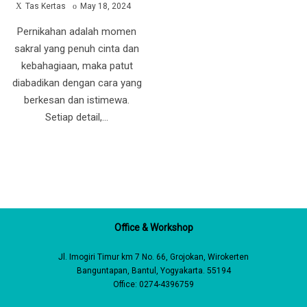
by
Posted
Tas Kertas
May 18, 2024
on
Pernikahan adalah momen
sakral yang penuh cinta dan
kebahagiaan, maka patut
diabadikan dengan cara yang
berkesan dan istimewa.
Setiap detail,…
Office & Workshop
Jl. Imogiri Timur km 7 No. 66, Grojokan, Wirokerten
Banguntapan, Bantul, Yogyakarta. 55194
Office: 0274-4396759