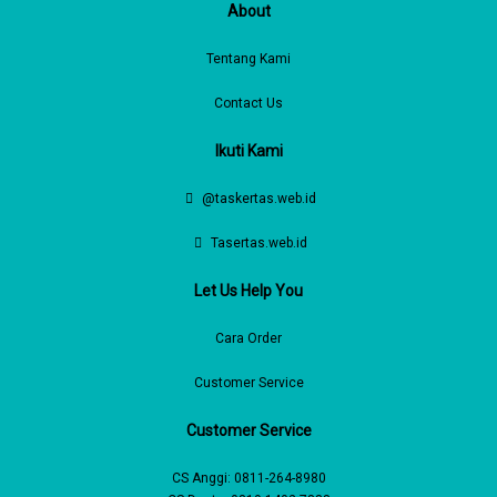
About
Tentang Kami
Contact Us
Ikuti Kami
@taskertas.web.id
Tasertas.web.id
Let Us Help You
Cara Order
Customer Service
Customer Service
CS Anggi:
0811-264-8980