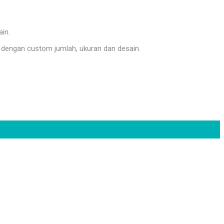
ain.
dengan custom jumlah, ukuran dan desain.