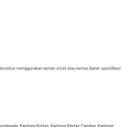
rsebut menggunakan kertas erzat atau kertas Barier spesifikasi
Foodgrade
,
Kantong Kertas
,
Kantong Kertas Camilan
,
Kantong