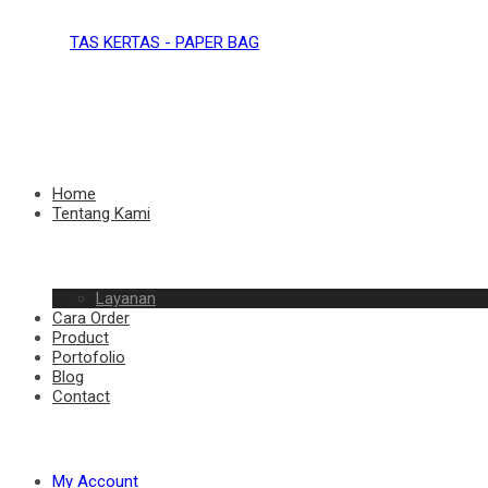
TAS
KERTAS
TAS
Home
Tentang Kami
–
Layanan
KERTAS
Cara Order
Product
Portofolio
Blog
Contact
PAPER
–
My Account