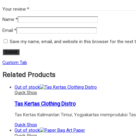
Your review
*
Name
*
Email
*
Save my name, email, and website in this browser for the next
Custom Tab
Related Products
Out of stock
Quick Shop
Tas Kertas Clothing Distro
Tas Kertas Kalimantan Timur, Yogyakartas memproduksi Tas 
Quick Shop
Out of stock
Quick Shop