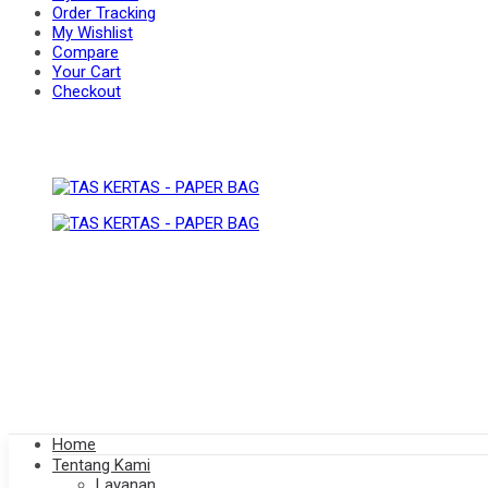
Order Tracking
My Wishlist
Compare
BAG
Your Cart
PAPER
Checkout
BAG
Home
Tentang Kami
Layanan