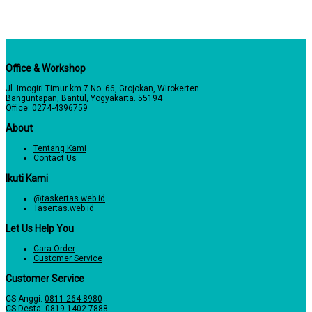
Office & Workshop
Jl. Imogiri Timur km 7 No. 66, Grojokan, Wirokerten
Banguntapan, Bantul, Yogyakarta. 55194
Office: 0274-4396759
About
Tentang Kami
Contact Us
Ikuti Kami
@taskertas.web.id
Tasertas.web.id
Let Us Help You
Cara Order
Customer Service
Customer Service
CS Anggi:
0811-264-8980
CS Desta:
0819-1402-7888