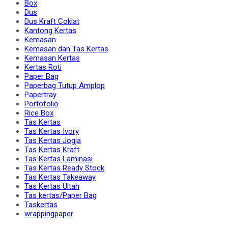
Box
Dus
Dus Kraft Coklat
Kantong Kertas
Kemasan
Kemasan dan Tas Kertas
Kemasan Kertas
Kertas Roti
Paper Bag
Paperbag Tutup Amplop
Papertray
Portofolio
Rice Box
Tas Kertas
Tas Kertas Ivory
Tas Kertas Jogja
Tas Kertas Kraft
Tas Kertas Laminasi
Tas Kertas Ready Stock
Tas Kertas Takeaway
Tas Kertas Ultah
Tas kertas/Paper Bag
Taskertas
wrappingpaper