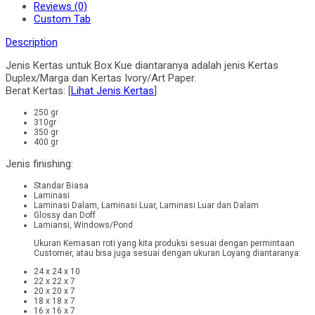
Reviews (0)
Custom Tab
Description
Jenis Kertas untuk Box Kue diantaranya adalah jenis Kertas
Duplex/Marga dan Kertas Ivory/Art Paper.
Berat Kertas: [
Lihat Jenis Kertas
]
250 gr
310gr
350 gr
400 gr
Jenis finishing:
Standar Biasa
Laminasi
Laminasi Dalam, Laminasi Luar, Laminasi Luar dan Dalam
Glossy dan Doff
Lamiansi, Windows/Pond
Ukuran Kemasan roti yang kita produksi sesuai dengan permintaan
Customer, atau bisa juga sesuai dengan ukuran Loyang diantaranya:
24 x 24 x 10
22 x 22 x 7
20 x 20 x 7
18 x 18 x 7
16 x 16 x 7