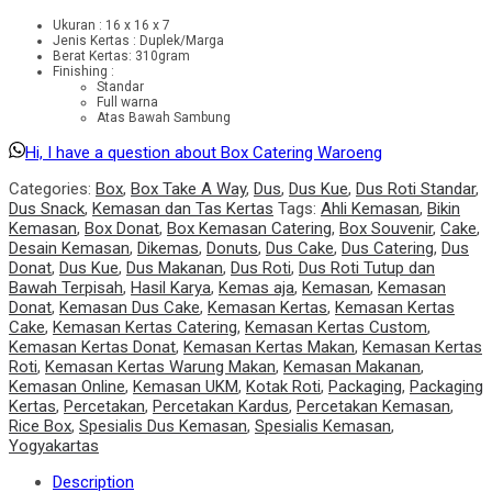
Ukuran : 16 x 16 x 7
Jenis Kertas : Duplek/Marga
Berat Kertas: 310gram
Finishing :
Standar
Full warna
Atas Bawah Sambung
Hi, I have a question about Box Catering Waroeng
Categories:
Box
,
Box Take A Way
,
Dus
,
Dus Kue
,
Dus Roti Standar
,
Dus Snack
,
Kemasan dan Tas Kertas
Tags:
Ahli Kemasan
,
Bikin
Kemasan
,
Box Donat
,
Box Kemasan Catering
,
Box Souvenir
,
Cake
,
Desain Kemasan
,
Dikemas
,
Donuts
,
Dus Cake
,
Dus Catering
,
Dus
Donat
,
Dus Kue
,
Dus Makanan
,
Dus Roti
,
Dus Roti Tutup dan
Bawah Terpisah
,
Hasil Karya
,
Kemas aja
,
Kemasan
,
Kemasan
Donat
,
Kemasan Dus Cake
,
Kemasan Kertas
,
Kemasan Kertas
Cake
,
Kemasan Kertas Catering
,
Kemasan Kertas Custom
,
Kemasan Kertas Donat
,
Kemasan Kertas Makan
,
Kemasan Kertas
Roti
,
Kemasan Kertas Warung Makan
,
Kemasan Makanan
,
Kemasan Online
,
Kemasan UKM
,
Kotak Roti
,
Packaging
,
Packaging
Kertas
,
Percetakan
,
Percetakan Kardus
,
Percetakan Kemasan
,
Rice Box
,
Spesialis Dus Kemasan
,
Spesialis Kemasan
,
Yogyakartas
Description