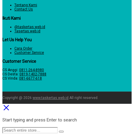
Tentang Kami
Contact Us
Ikuti Kami
@taskertas.web.id
Tasertas.web.id
Let Us Help You
Cara Order
Customer Service
Customer Service
CS Anggi:
0811-264-8980
CS Desta:
0819-1402-7888
CS Vinda:
081-6677-618
Copyright @ 2026
www.taskertas.web.id
All right reserved.
Start typing and press Enter to search