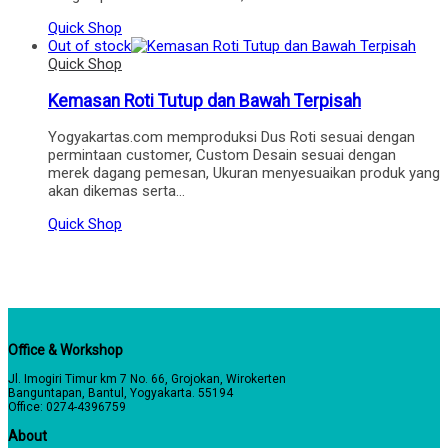
Quick Shop
Out of stock
Quick Shop
Kemasan Roti Tutup dan Bawah Terpisah
Yogyakartas.com memproduksi Dus Roti sesuai dengan
permintaan customer, Custom Desain sesuai dengan
merek dagang pemesan, Ukuran menyesuaikan produk yang
akan dikemas serta…
Quick Shop
Office & Workshop
Jl. Imogiri Timur km 7 No. 66, Grojokan, Wirokerten
Banguntapan, Bantul, Yogyakarta. 55194
Office: 0274-4396759
About