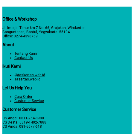
Office & Workshop
Jl. Imogiri Timur km 7 No. 66, Grojokan, Wirokerten
Banguntapan, Bantul, Yogyakarta. 55194
Office: 0274-4396759
About
Tentang Kami
Contact Us
Ikuti Kami
@taskertas.web.id
Tasertas.web.id
Let Us Help You
Cara Order
Customer Service
Customer Service
CS Anggi:
0811-264-8980
CS Desta:
0819-1402-7888
CS Vinda:
081-6677-618