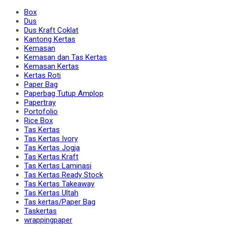
Box
Dus
Dus Kraft Coklat
Kantong Kertas
Kemasan
Kemasan dan Tas Kertas
Kemasan Kertas
Kertas Roti
Paper Bag
Paperbag Tutup Amplop
Papertray
Portofolio
Rice Box
Tas Kertas
Tas Kertas Ivory
Tas Kertas Jogja
Tas Kertas Kraft
Tas Kertas Laminasi
Tas Kertas Ready Stock
Tas Kertas Takeaway
Tas Kertas Ultah
Tas kertas/Paper Bag
Taskertas
wrappingpaper