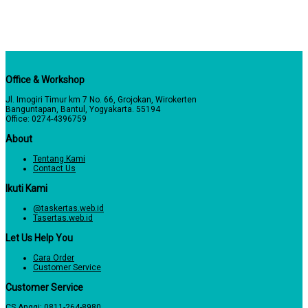
Office & Workshop
Jl. Imogiri Timur km 7 No. 66, Grojokan, Wirokerten
Banguntapan, Bantul, Yogyakarta. 55194
Office: 0274-4396759
About
Tentang Kami
Contact Us
Ikuti Kami
@taskertas.web.id
Tasertas.web.id
Let Us Help You
Cara Order
Customer Service
Customer Service
CS Anggi:
0811-264-8980